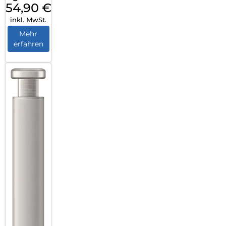
54,90
€
Galaxy
inkl. MwSt.
S25
Ultra
Mehr
erfahren
Black