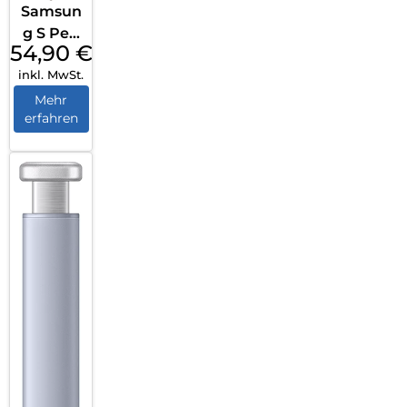
Samsun
g S Pen
54,90
€
Galaxy
inkl. MwSt.
S25
Ultra
Mehr
erfahren
Light
Grey