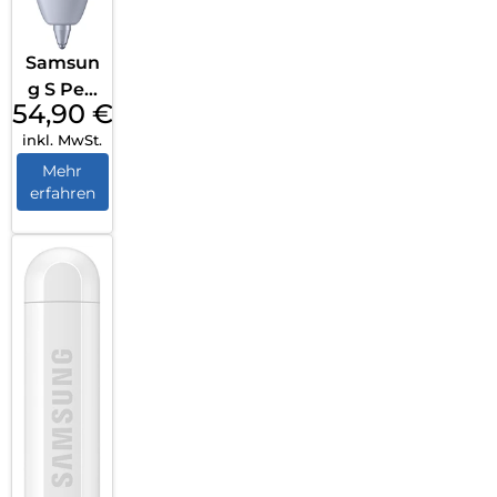
Samsun
g S Pen
54,90
€
Galaxy
inkl. MwSt.
S25
Ultra
Mehr
erfahren
Light
Silver