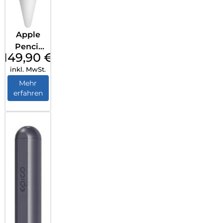
Apple
Pencil
149,90
€
Pro
inkl. MwSt.
Weiß
Mehr
erfahren