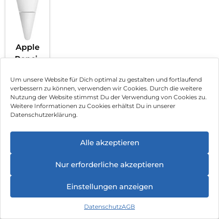
Apple
Pencil
108,90
€
(2. Gen.)
Um unsere Website für Dich optimal zu gestalten und fortlaufend
inkl. MwSt.
Weiß
verbessern zu können, verwenden wir Cookies. Durch die weitere
Mehr
Nutzung der Website stimmst Du der Verwendung von Cookies zu.
erfahren
Weitere Informationen zu Cookies erhältst Du in unserer
Datenschutzerklärung.
Alle anzeigen
Alle akzeptieren
Tastatur-Cover
Nur erforderliche akzeptieren
Einstellungen anzeigen
Datenschutz
AGB
Samsun