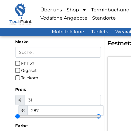
Über uns
Shop
Terminbuchung
Vodafone Angebote
Standorte
Mobiltelefone
Tablets
Weara
Marke
Festnet
FRITZ!
Gigaset
Telekom
Preis
€
€
Farbe