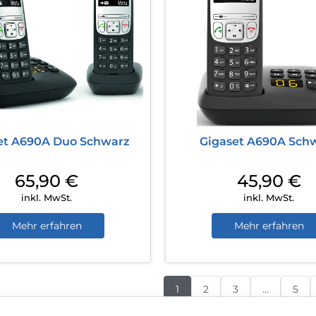
et A690A Duo Schwarz
Gigaset A690A Sch
65,90
€
45,90
€
inkl. MwSt.
inkl. MwSt.
Mehr erfahren
Mehr erfahren
1
2
3
…
5