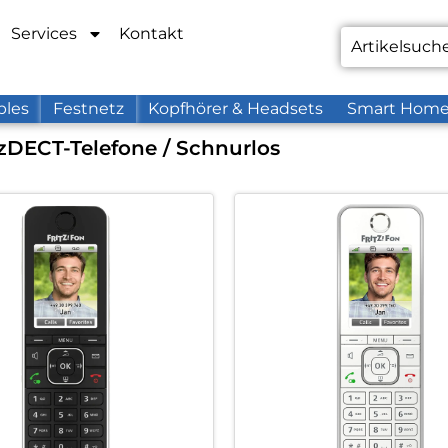
Services
Kontakt
bles
Festnetz
Kopfhörer & Headsets
Smart Hom
z
DECT-Telefone / Schnurlos