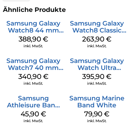
Ähnliche Produkte
Samsung Galaxy
Samsung Galaxy
Watch8 44 mm
Watch8 Classic
Graphite
White
388,90
€
263,90
€
inkl. MwSt.
inkl. MwSt.
Samsung Galaxy
Samsung Galaxy
Watch7 40 mm
Watch Ultra
Green
Titanium Gray
340,90
€
395,90
€
inkl. MwSt.
inkl. MwSt.
Samsung
Samsung Marine
Athleisure Band
Band White
S/M Galaxy
45,90
€
79,90
€
Watch7 Cream
inkl. MwSt.
inkl. MwSt.