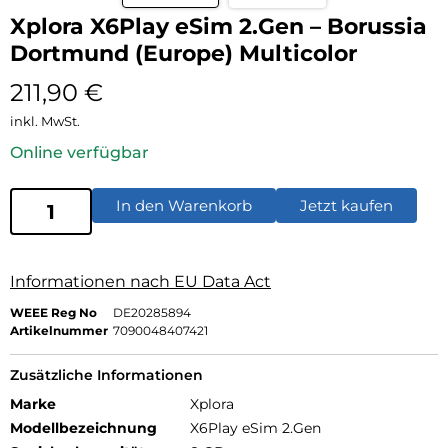
Xplora X6Play eSim 2.Gen – Borussia
Dortmund (Europe) Multicolor
211,90
€
inkl. MwSt.
Online verfügbar
In den Warenkorb
Jetzt kaufen
Informationen nach EU Data Act
WEEE Reg No
DE20285894
Artikelnummer
7090048407421
Zusätzliche Informationen
Marke
Xplora
Modellbezeichnung
X6Play eSim 2.Gen