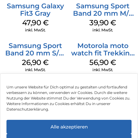
Samsung Galaxy
Samsung Sport
Fit3 Gray
Band 20 mm M/L
Galaxy Watch4
47,90
€
39,90
€
Serie Graphite
inkl. MwSt.
inkl. MwSt.
Samsung Sport
Motorola moto
Band 20 mm S/M
watch fit Trekking
Galaxy Watch4
Green
26,90
€
56,90
€
Serie Graphite
inkl. MwSt.
inkl. MwSt.
Um unsere Website für Dich optimal zu gestalten und fortlaufend
verbessern zu können, verwenden wir Cookies. Durch die weitere
Nutzung der Website stimmst Du der Verwendung von Cookies zu.
Impressum
Weitere Informationen zu Cookies erhältst Du in unserer
Datenschutzerklärung.
AGB
Datenschutz
Alle akzeptieren
Vertrag widerrufen