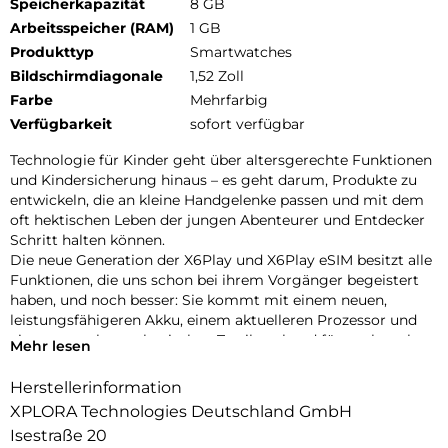
Speicherkapazität
8 GB
Arbeitsspeicher (RAM)
1 GB
Produkttyp
Smartwatches
Bildschirmdiagonale
1,52 Zoll
Farbe
Mehrfarbig
Verfügbarkeit
sofort verfügbar
Technologie für Kinder geht über altersgerechte Funktionen
und Kindersicherung hinaus – es geht darum, Produkte zu
entwickeln, die an kleine Handgelenke passen und mit dem
oft hektischen Leben der jungen Abenteurer und Entdecker
Schritt halten können.
Die neue Generation der X6Play und X6Play eSIM besitzt alle
Funktionen, die uns schon bei ihrem Vorgänger begeistert
haben, und noch besser: Sie kommt mit einem neuen,
leistungsfähigeren Akku, einem aktuelleren Prozessor und
einem gewebten, elastischen Textilarmband für noch mehr
Mehr lesen
Komfort.
Das neue Design umfasst außerdem zwei austauschbare
Herstellerinformation
Frames zum Individualisieren der Uhr. Die neue Generation
XPLORA Technologies Deutschland GmbH
der X6Play und X6Play eSIM ist eine erstklassige Wahl für
Isestraße 20
Eltern, die sich für ihr Kind einen sicheren Einstieg in die