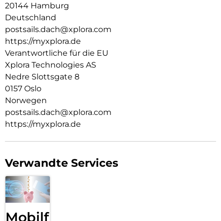
20144 Hamburg
digitale Kommunikation wünschen, ohne Kompromisse bei
Zuverlässigkeit und Qualität einzugehen.
Deutschland
postsails.dach@xplora.com
https://myxplora.de
Verantwortliche für die EU
Xplora Technologies AS
Nedre Slottsgate 8
0157 Oslo
Norwegen
postsails.dach@xplora.com
https://myxplora.de
Verwandte Services
Mobilfunk