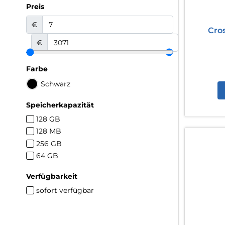
Preis
€
Cros
€
Farbe
Schwarz
Speicherkapazität
128 GB
128 MB
256 GB
64 GB
Verfügbarkeit
sofort verfügbar