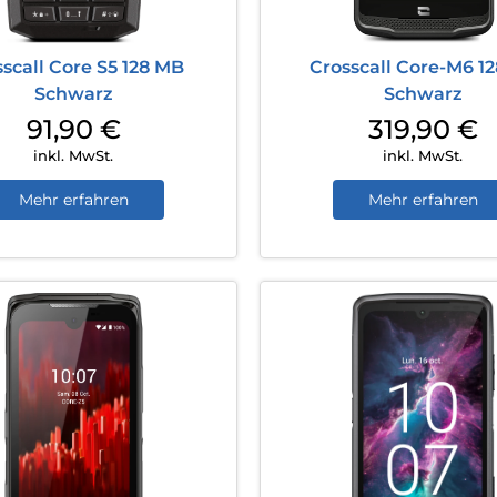
scall Core S5 128 MB
Crosscall Core-M6 1
Schwarz
Schwarz
91,90
€
319,90
€
inkl. MwSt.
inkl. MwSt.
Mehr erfahren
Mehr erfahren