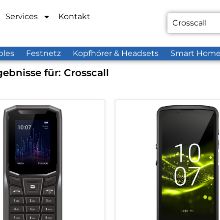
Services
Kontakt
bles
Festnetz
Kopfhörer & Headsets
Smart Hom
ebnisse für:
Crosscall