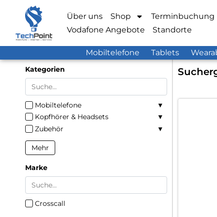
Über uns
Shop
Terminbuchung
Vodafone Angebote
Standorte
Mobiltelefone
Tablets
Weara
Kategorien
Sucherg
Mobiltelefone
Kopfhörer & Headsets
Zubehör
Mehr
Marke
Crosscall