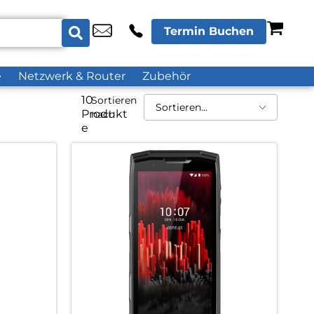
Termin Buchen
e
Netzwerk & Router
Zubehör
10
Sortieren
Produkt
nach
e