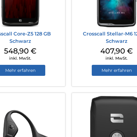
scall Core-Z5 128 GB
Crosscall Stellar-M6 
Schwarz
Schwarz
548,90
€
407,90
€
inkl. MwSt.
inkl. MwSt.
Mehr erfahren
Mehr erfahren