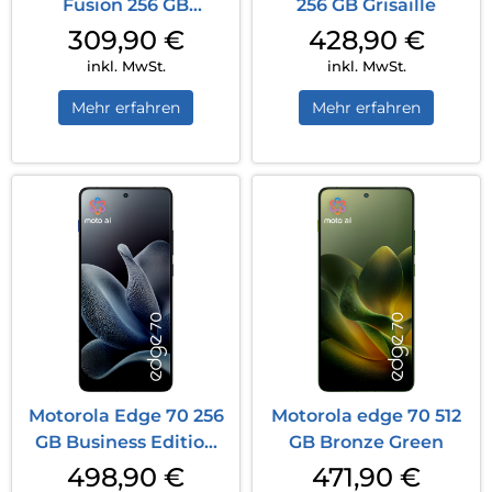
Fusion 256 GB
256 GB Grisaille
Amazonite
309,90
€
428,90
€
inkl. MwSt.
inkl. MwSt.
Mehr erfahren
Mehr erfahren
Motorola Edge 70 256
Motorola edge 70 512
GB Business Edition
GB Bronze Green
Gadget Gr...
498,90
€
471,90
€