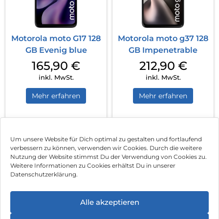
Motorola moto G17 128
Motorola moto g37 128
GB Evenig blue
GB Impenetrable
165,90
€
212,90
€
inkl. MwSt.
inkl. MwSt.
Mehr erfahren
Mehr erfahren
1
2
3
4
Nächste
Um unsere Website für Dich optimal zu gestalten und fortlaufend
verbessern zu können, verwenden wir Cookies. Durch die weitere
Nutzung der Website stimmst Du der Verwendung von Cookies zu.
Impressum
Weitere Informationen zu Cookies erhältst Du in unserer
Datenschutzerklärung.
AGB
Datenschutz
Alle akzeptieren