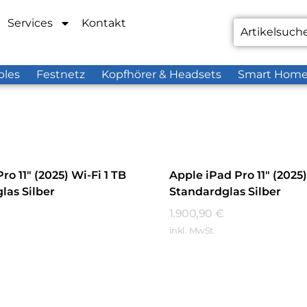
Services
Kontakt
bles
Festnetz
Kopfhörer & Headsets
Smart Hom
ro 11″ (2025) Wi-Fi 1 TB
Apple iPad Pro 11″ (2025)
las Silber
Standardglas Silber
1.900,90
€
inkl. MwSt.
hren
Mehr Erfahren