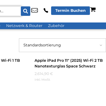
Termin Buchen
e
Netzwerk & Router
Zubehör
 Wi-Fi 1 TB
Apple iPad Pro 11″ (2025) Wi-Fi 2 TB
Nanotexturglas Space Schwarz
2.614,90
€
inkl. MwSt.
Mehr Erfahren