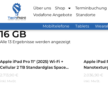
Über uns
Shop
Terminbuchung
Vodafone Angebote
Standorte
Mobiltelefone
Tablets
Weara
16 GB
Alle 13 Ergebnisse werden angezeigt
Apple iPad Pro 11″ (2025) Wi-Fi +
Apple iPad P
Cellular 2 TB Standardglas Space
Nanotexturg
Schwarz
2.713,90
€
2.036,90
€
inkl. MwSt.
inkl. MwSt.
Mehr Erfahren
Mehr Erfa