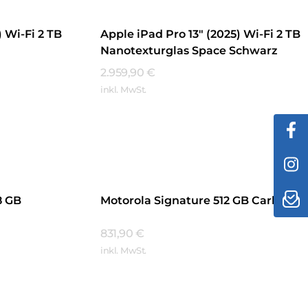
) Wi-Fi 2 TB
Apple iPad Pro 13″ (2025) Wi-Fi 2 TB
Nanotexturglas Space Schwarz
2.959,90
€
inkl. MwSt.
Mehr Erfahren
8 GB
Motorola Signature 512 GB Carbon
831,90
€
inkl. MwSt.
Mehr Erfahren