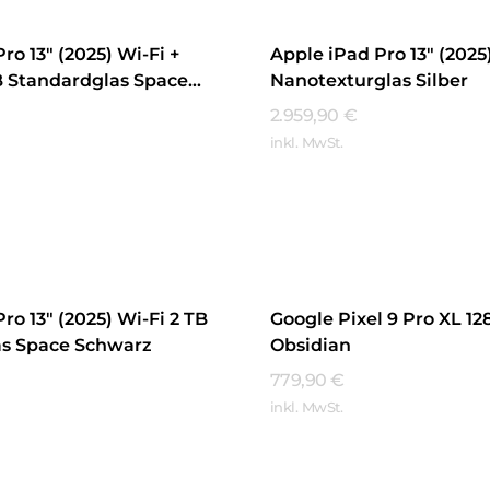
ro 13″ (2025) Wi-Fi +
Apple iPad Pro 13″ (2025
TB Standardglas Space
Nanotexturglas Silber
2.959,90
€
inkl. MwSt.
hren
Mehr Erfahren
ro 13″ (2025) Wi-Fi 2 TB
Google Pixel 9 Pro XL 12
as Space Schwarz
Obsidian
779,90
€
inkl. MwSt.
hren
Mehr Erfahren