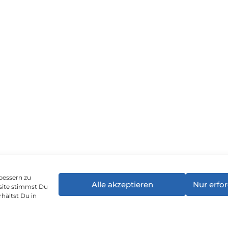
bessern zu
Alle akzeptieren
Nur erfor
site stimmst Du
enschutz
Vertrag widerrufen
Hinweis zur Batte
hältst Du in
©
2026
, Brodos AG – All Rights Reserved.