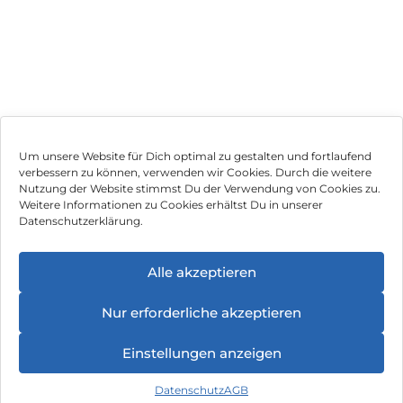
Um unsere Website für Dich optimal zu gestalten und fortlaufend
verbessern zu können, verwenden wir Cookies. Durch die weitere
Nutzung der Website stimmst Du der Verwendung von Cookies zu.
Impressum
Weitere Informationen zu Cookies erhältst Du in unserer
Datenschutzerklärung.
AGB
Datenschutz
Alle akzeptieren
Vertrag widerrufen
Nur erforderliche akzeptieren
Hinweis zur Batterieentsorgung
Einstellungen anzeigen
Newsletter
Datenschutz
AGB
©
2026
, Brodos AG – All Rights Reserved.