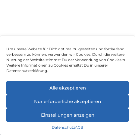
Um unsere Website für Dich optimal zu gestalten und fortlaufend
verbessern zu können, verwenden wir Cookies. Durch die weitere
Nutzung der Website stimmst Du der Verwendung von Cookies zu.
Impressum
Weitere Informationen zu Cookies erhältst Du in unserer
Datenschutzerklärung.
AGB
Datenschutz
Alle akzeptieren
Vertrag widerrufen
Nur erforderliche akzeptieren
Hinweis zur Batterieentsorgung
Einstellungen anzeigen
Newsletter
Datenschutz
AGB
©
2026
, Brodos AG – All Rights Reserved.