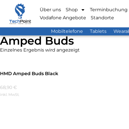
Über uns
Shop
Terminbuchung
Vodafone Angebote
Standorte
Mobiltelefone
Tablets
Weara
Amped Buds
Einzelnes Ergebnis wird angezeigt
HMD Amped Buds Black
68,90
€
inkl. MwSt.
Mehr Erfahren