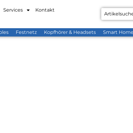
Services
Kontakt
bles
Festnetz
Kopfhörer & Headsets
Smart Hom