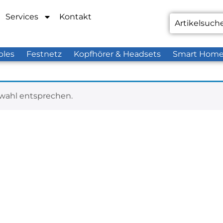
Services
Kontakt
bles
Festnetz
Kopfhörer & Headsets
Smart Hom
wahl entsprechen.