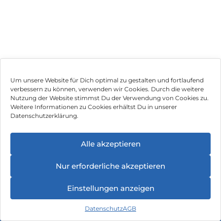
Um unsere Website für Dich optimal zu gestalten und fortlaufend
verbessern zu können, verwenden wir Cookies. Durch die weitere
Nutzung der Website stimmst Du der Verwendung von Cookies zu.
Impressum
Weitere Informationen zu Cookies erhältst Du in unserer
Datenschutzerklärung.
AGB
Datenschutz
Alle akzeptieren
Vertrag widerrufen
Nur erforderliche akzeptieren
Hinweis zur Batterieentsorgung
Einstellungen anzeigen
Newsletter
Datenschutz
AGB
©
2026
, Brodos AG – All Rights Reserved.