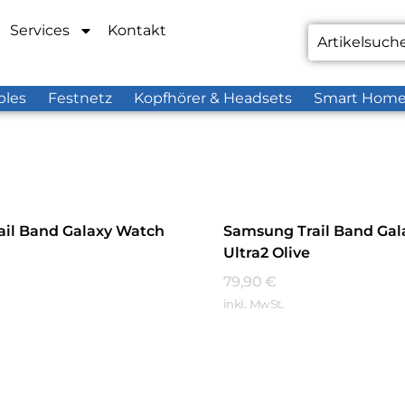
Services
Kontakt
bles
Festnetz
Kopfhörer & Headsets
Smart Hom
il Band Galaxy Watch
Samsung Trail Band Gal
Ultra2 Olive
79,90
€
inkl. MwSt.
hren
Mehr Erfahren