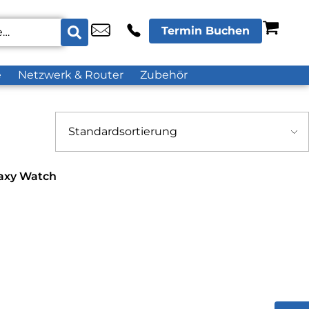
Termin Buchen
e
Netzwerk & Router
Zubehör
axy Watch