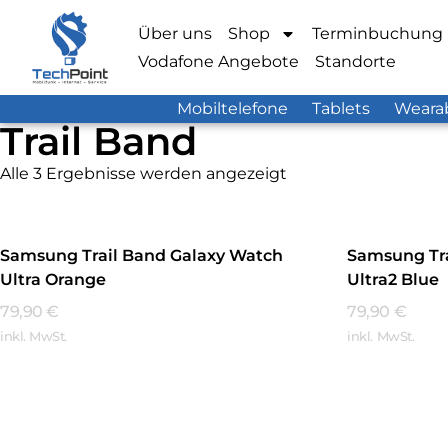
Über uns
Shop
Terminbuchung
Vodafone Angebote
Standorte
Mobiltelefone
Tablets
Weara
Trail Band
Alle 3 Ergebnisse werden angezeigt
Samsung Trail Band Galaxy Watch
Samsung Tra
Ultra Orange
Ultra2 Blue
79,90
€
79,90
€
inkl. MwSt.
inkl. MwSt.
Mehr Erfahren
Mehr Erfa