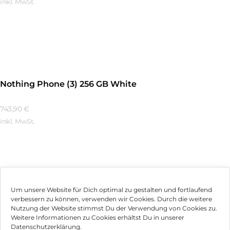
inkl. MwSt.
Mehr Erfahren
Nothing Phone (3) 256 GB White
743,90
€
inkl. MwSt.
Mehr Erfahren
Um unsere Website für Dich optimal zu gestalten und fortlaufend
verbessern zu können, verwenden wir Cookies. Durch die weitere
Nutzung der Website stimmst Du der Verwendung von Cookies zu.
Impressum
Weitere Informationen zu Cookies erhältst Du in unserer
Datenschutzerklärung.