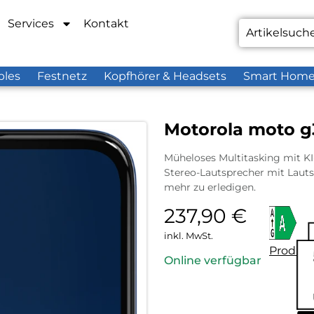
Services
Kontakt
bles
Festnetz
Kopfhörer & Headsets
Smart Hom
Motorola moto g3
Müheloses Multitasking mit K
Stereo-Lautsprecher mit Laut
mehr zu erledigen.
237,90
€
inkl. MwSt.
Produkt
Online verfügbar