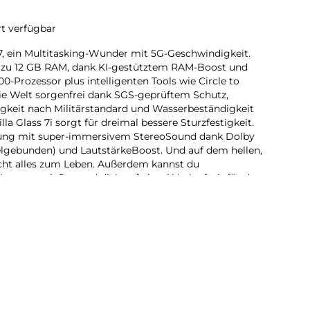
rt verfügbar
7, ein Multitasking-Wunder mit 5G-Geschwindigkeit.
is zu 12 GB RAM, dank KI-gestütztem RAM-Boost und
-Prozessor plus intelligenten Tools wie Circle to
ie Welt sorgenfrei dank SGS-geprüftem Schutz,
igkeit nach Militärstandard und Wasserbeständigkeit
a Glass 7i sorgt für dreimal bessere Sturzfestigkeit.
ltung mit super-immersivem StereoSound dank Dolby
elgebunden) und LautstärkeBoost. Und auf dem hellen,
acht alles zum Leben. Außerdem kannst du
en genießen und dich auf eine Akkulaufzeit für den
m moto g37 macht es mehr Spaß, mehr zu erledigen.
7, ein Multitasking-Wunder mit 5G-Geschwindigkeit.
s zu 12 GB RAM-Speicher, dank KI-gestütztem RAM-Boost,
or und intelligenten Tools wie Circle to Search und
genfrei mit SGS-geprüftem Schutz und Corning Gorilla
sunterhaltung über die StereoLautsprecher mit
 hellen, ultra-lebendigen Display erwacht alles zum
t es mehr Spaß, mehr zu erledigen.