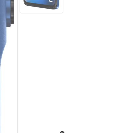
Wir präsentieren das moto g3
Boost und einem leistungsstar
geprüftem Schutz und Corning 
Stereo-Lautsprecher mit Lauts