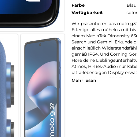
Farbe
Blau
Verfügbarkeit
sofo
Wir präsentieren das moto g3
Erledige alles mühelos mit b
einem MediaTek Dimensity 6300
Search und Gemini. Erkunde d
einschließlich Widerstandsfäh
gemäß IP64. Und Corning Gorill
Höre deine Lieblingsunterha
Atmos, Hi-Res-Audio (nur kab
ultra-lebendigen Display erw
atemberaubende 50-MP-Aufnahm
Mehr lesen
ganzen Tag verlassen. Mit de
Wir präsentieren das moto g3
Erledige alles mühelos mit bi
einem leistungsstarken Prozess
Gemini. Erkunde die Welt sor
Glass 7i. Höre deine Liebling
Lautstärke-Boost. Und auf dem
Leben. Mit dem moto g37 mach