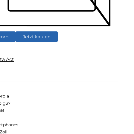
korb
Jetzt kaufen
ta Act
rola
o g37
GB
B
rtphones
Zoll