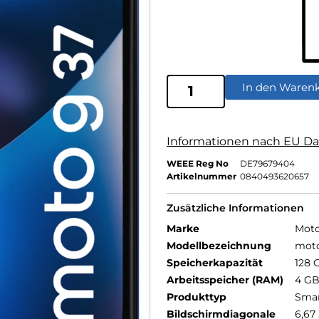
In den Waren
Informationen nach EU Da
WEEE Reg No
DE79679404
Artikelnummer
0840493620657
Zusätzliche Informationen
Marke
Moto
Modellbezeichnung
mot
Speicherkapazität
128 
Arbeitsspeicher (RAM)
4 G
Produkttyp
Sma
Bildschirmdiagonale
6,67 