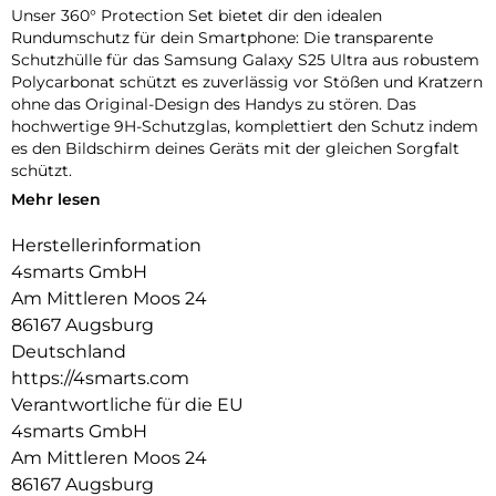
Unser 360° Protection Set bietet dir den idealen
Rundumschutz für dein Smartphone: Die transparente
Schutzhülle für das Samsung Galaxy S25 Ultra aus robustem
Polycarbonat schützt es zuverlässig vor Stößen und Kratzern
ohne das Original-Design des Handys zu stören. Das
hochwertige 9H-Schutzglas, komplettiert den Schutz indem
es den Bildschirm deines Geräts mit der gleichen Sorgfalt
schützt.
Mehr lesen
Unbeeinträchtigte Bedienung:
Die Schutzhülle und das mitgelieferte 9H-Schutzglas bieten
Herstellerinformation
optimalen Schutz für dein Gerät, ohne die Bedienbarkeit
4smarts GmbH
einzuschränken. Während die Hülle es vor Stößen und
Kratzern bewahrt, schützt das Schutzglas das Display, ohne
Am Mittleren Moos 24
die Touchscreen-Funktionalität zu beeinträchtigen. Erlebe
86167 Augsburg
uneingeschränkte Nutzung und maximalen Schutz in einem
Deutschland
Produkt.
https://4smarts.com
Transparente Eleganz:
Verantwortliche für die EU
Entdecke den Vorteil von Schutz und Ästhetik mit unserer
4smarts GmbH
Hülle. Die Transparenz der Hülle erhält das ursprüngliche
Am Mittleren Moos 24
Design deines Geräts und ermöglicht es, die Farbe und die
86167 Augsburg
Feinheiten deines Geräts voll zur Geltung zu bringen.