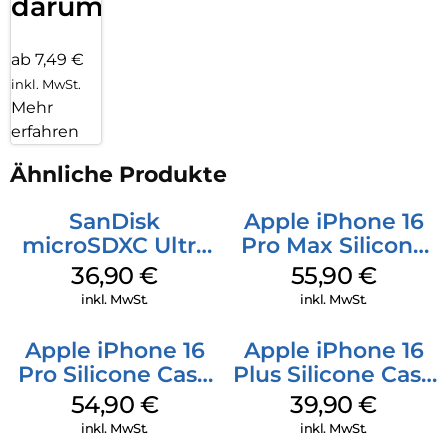
darum!
ab 7,49 €
inkl. MwSt.
Mehr
erfahren
Ähnliche Produkte
SanDisk
Apple iPhone 16
microSDXC Ultra
Pro Max Silicone
128 GB + Adapter
Case MagSafe
36,90
€
55,90
€
Mobile
Stone Gray
inkl. MwSt.
inkl. MwSt.
Apple iPhone 16
Apple iPhone 16
Pro Silicone Case
Plus Silicone Case
MagSafe Black
MagSafe Plum
54,90
€
39,90
€
inkl. MwSt.
inkl. MwSt.