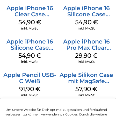
Apple iPhone 16
Apple iPhone 16
Clear Case
Silicone Case
MagSafe
MagSafe Black
54,90
€
54,90
€
Transparent
inkl. MwSt.
inkl. MwSt.
Apple iPhone 16
Apple iPhone 16
Silicone Case
Pro Max Clear
MagSafe Lake
Case MagSafe
54,90
€
29,90
€
Green
Transparent
inkl. MwSt.
inkl. MwSt.
Apple Pencil USB-
Apple Silikon Case
C Weiß
mit MagSafe
iPhone 14 Pro
91,90
€
57,90
€
(PRODUCT)RED
inkl. MwSt.
inkl. MwSt.
Um unsere Website für Dich optimal zu gestalten und fortlaufend
verbessern zu können, verwenden wir Cookies. Durch die weitere