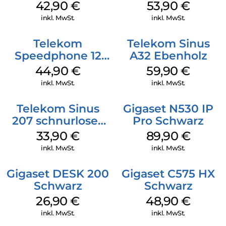
Schwarz
42,90
€
53,90
€
inkl. MwSt.
inkl. MwSt.
Telekom
Telekom Sinus
Speedphone 12
A32 Ebenholz
Petrol
44,90
€
59,90
€
inkl. MwSt.
inkl. MwSt.
Telekom Sinus
Gigaset N530 IP
207 schnurloses
Pro Schwarz
analog Telefon
33,90
€
89,90
€
Schwarz
inkl. MwSt.
inkl. MwSt.
Gigaset DESK 200
Gigaset C575 HX
Schwarz
Schwarz
26,90
€
48,90
€
inkl. MwSt.
inkl. MwSt.