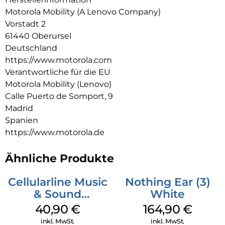
Hörerlebnis ganz einfach personalisieren und steuern. All das
Motorola Mobility (A Lenovo Company)
und dazu noch jede Menge Spielzeit, Schnellladen und ein
Vorstadt 2
wasserabweisendes Design. Fühle, wie der Beat zum Leben
61440 Oberursel
erwacht mit moto buds bass.
Deutschland
https://www.motorola.com
Verantwortliche für die EU
Motorola Mobility (Lenovo)
Calle Puerto de Somport, 9
Madrid
Spanien
https://www.motorola.de
Ähnliche Produkte
Cellularline Music
Nothing Ear (3)
& Sound
White
Bluetooth
40,90
€
164,90
€
Headphone MAXI
inkl. MwSt.
inkl. MwSt.