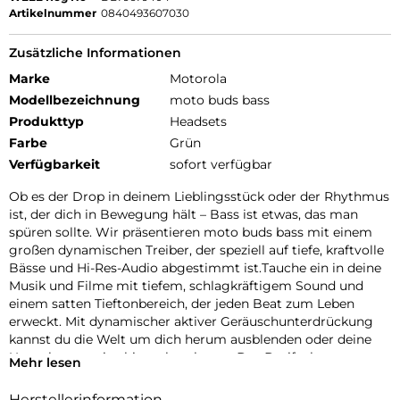
Artikelnummer
0840493607030
Zusätzliche Informationen
Marke
Motorola
Modellbezeichnung
moto buds bass
Produkttyp
Headsets
Farbe
Grün
Verfügbarkeit
sofort verfügbar
Ob es der Drop in deinem Lieblingsstück oder der Rhythmus
ist, der dich in Bewegung hält – Bass ist etwas, das man
spüren sollte. Wir präsentieren moto buds bass mit einem
großen dynamischen Treiber, der speziell auf tiefe, kraftvolle
Bässe und Hi-Res-Audio abgestimmt ist.Tauche ein in deine
Musik und Filme mit tiefem, schlagkräftigem Sound und
einem satten Tieftonbereich, der jeden Beat zum Leben
erweckt. Mit dynamischer aktiver Geräuschunterdrückung
kannst du die Welt um dich herum ausblenden oder deine
Umgebung weiterhin wahrnehmen. Das Dreifach-
Mehr lesen
Mikrofonsystem an jedem Earbud sorgt für klare
Sprachanrufe. Und mit der Moto Buds-App kannst du dein
Herstellerinformation