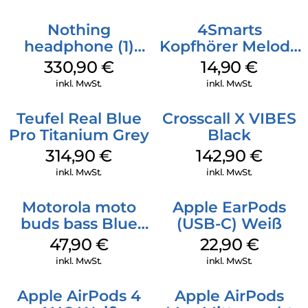
3 Purple
Nothing
4Smarts
headphone (1)
Kopfhörer Melody
Schwarz
Digital USB-C
330,90
€
14,90
€
Weiß
inkl. MwSt.
inkl. MwSt.
Teufel Real Blue
Crosscall X VIBES
Pro Titanium Grey
Black
314,90
€
142,90
€
inkl. MwSt.
inkl. MwSt.
Motorola moto
Apple EarPods
buds bass Blue
(USB-C) Weiß
Jewel
47,90
€
22,90
€
inkl. MwSt.
inkl. MwSt.
Apple AirPods 4
Apple AirPods