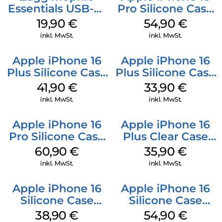
Essentials USB-C-
Pro Silicone Case
20W Charger PD
MagSafe Black
19,90
€
54,90
€
Weiß
inkl. MwSt.
inkl. MwSt.
Apple iPhone 16
Apple iPhone 16
Plus Silicone Case
Plus Silicone Case
MagSafe Stone
MagSafe Lake
41,90
€
33,90
€
Gray
Green
inkl. MwSt.
inkl. MwSt.
Apple iPhone 16
Apple iPhone 16
Pro Silicone Case
Plus Clear Case
MagSafe Stone
MagSafe
60,90
€
35,90
€
Gray
Transparent
inkl. MwSt.
inkl. MwSt.
Apple iPhone 16
Apple iPhone 16
Silicone Case
Silicone Case
MagSafe
MagSafe Black
38,90
€
54,90
€