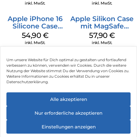
Ultramarine
inkl. MwSt.
inkl. MwSt.
Apple iPhone 16
Apple Silikon Case
Silicone Case
mit MagSafe
MagSafe Lake
iPhone 14 Pro
54,90
€
57,90
€
Green
(PRODUCT)RED
inkl. MwSt.
inkl. MwSt.
Um unsere Website für Dich optimal zu gestalten und fortlaufend
verbessern zu können, verwenden wir Cookies. Durch die weitere
Nutzung der Website stimmst Du der Verwendung von Cookies zu.
Impressum
Weitere Informationen zu Cookies erhältst Du in unserer
Datenschutzerklärung.
AGB
Datenschutz
Alle akzeptieren
Vertrag widerrufen
Nur erforderliche akzeptieren
Hinweis zur Batterieentsorgung
Einstellungen anzeigen
Newsletter