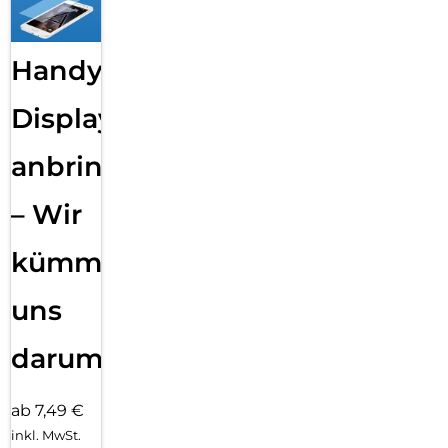
Handy
Displayfolie
anbringen
– Wir
kümmern
uns
darum!
ab 7,49 €
inkl. MwSt.