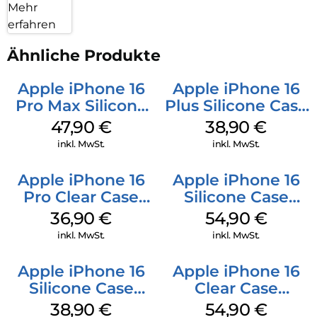
Mehr
erfahren
Ähnliche Produkte
Apple iPhone 16
Apple iPhone 16
Pro Max Silicone
Plus Silicone Case
Case MagSafe
MagSafe Denim
47,90
€
38,90
€
Black
inkl. MwSt.
inkl. MwSt.
Apple iPhone 16
Apple iPhone 16
Pro Clear Case
Silicone Case
MagSafe
MagSafe Black
36,90
€
54,90
€
Transparent
inkl. MwSt.
inkl. MwSt.
Apple iPhone 16
Apple iPhone 16
Silicone Case
Clear Case
MagSafe
MagSafe
38,90
€
54,90
€