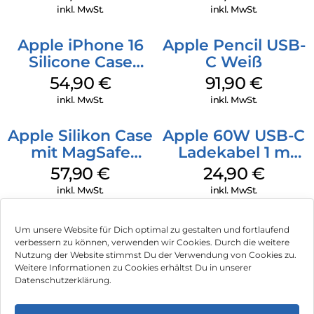
Ultramarine
Transparent
inkl. MwSt.
inkl. MwSt.
Apple iPhone 16
Apple Pencil USB-
Silicone Case
C Weiß
MagSafe Lake
54,90
€
91,90
€
Green
inkl. MwSt.
inkl. MwSt.
Apple Silikon Case
Apple 60W USB-C
mit MagSafe
Ladekabel 1 m
iPhone 14 Pro
Weiß
57,90
€
24,90
€
(PRODUCT)RED
inkl. MwSt.
inkl. MwSt.
Um unsere Website für Dich optimal zu gestalten und fortlaufend
verbessern zu können, verwenden wir Cookies. Durch die weitere
Nutzung der Website stimmst Du der Verwendung von Cookies zu.
Impressum
Weitere Informationen zu Cookies erhältst Du in unserer
Datenschutzerklärung.
AGB