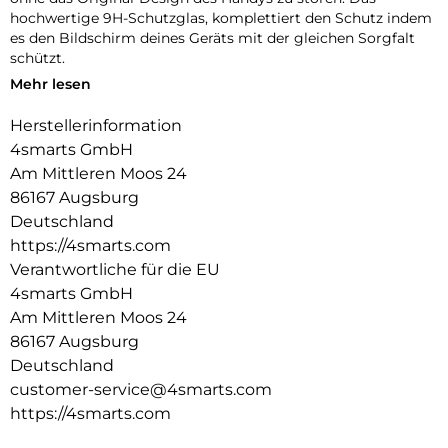
hochwertige 9H-Schutzglas, komplettiert den Schutz indem
es den Bildschirm deines Geräts mit der gleichen Sorgfalt
schützt.
Mehr lesen
Unbeeinträchtigte Bedienung:
Die Schutzhülle und das mitgelieferte 9H-Schutzglas bieten
Herstellerinformation
optimalen Schutz für dein Gerät, ohne die Bedienbarkeit
4smarts GmbH
einzuschränken. Während die Hülle es vor Stößen und
Kratzern bewahrt, schützt das Schutzglas das Display, ohne
Am Mittleren Moos 24
die Touchscreen-Funktionalität zu beeinträchtigen. Erlebe
86167 Augsburg
uneingeschränkte Nutzung und maximalen Schutz in einem
Deutschland
Produkt.
https://4smarts.com
Transparente Eleganz:
Verantwortliche für die EU
Entdecke den Vorteil von Schutz und Ästhetik mit unserer
4smarts GmbH
Hülle. Die Transparenz der Hülle erhält das ursprüngliche
Am Mittleren Moos 24
Design deines Geräts und ermöglicht es, die Farbe und die
86167 Augsburg
Feinheiten deines Geräts voll zur Geltung zu bringen.
Deutschland
customer-service@4smarts.com
https://4smarts.com