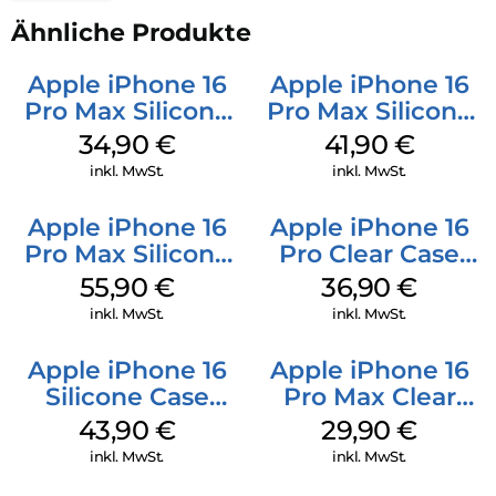
Ähnliche Produkte
Apple iPhone 16
Apple iPhone 16
Pro Max Silicone
Pro Max Silicone
Case MagSafe
Case MagSafe
34,90
€
41,90
€
Denim
Ultramarine
inkl. MwSt.
inkl. MwSt.
Apple iPhone 16
Apple iPhone 16
Pro Max Silicone
Pro Clear Case
Case MagSafe
MagSafe
55,90
€
36,90
€
Stone Gray
Transparent
inkl. MwSt.
inkl. MwSt.
Apple iPhone 16
Apple iPhone 16
Silicone Case
Pro Max Clear
MagSafe Plum
Case MagSafe
43,90
€
29,90
€
Transparent
inkl. MwSt.
inkl. MwSt.