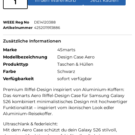
In den Warenkorb
Jetzt kaufen
WEEE Reg No
DE14120388
Artikelnummer
4252011913886
Zusätzliche Informationen
Marke
4Smarts
Modellbezeichnung
Design Case Aero
Produkttyp
Taschen & Hüllen
Farbe
Schwarz
Verfügbarkeit
sofort verfügbar
Premium Riffel-Design inspiriert von Aluminium-Koffern:
Das 4smarts Aero Riffel-Design Case für Samsung Galaxy
S26 kombiniert minimalistisches Design mit hochwertiger
Funktionalität – inspiriert vom ikonischen Look edler
Aluminium-Reisekoffer.
Ultraschlank & federleicht:
Mit dem Aero Case schützt du dein Galaxy S26 stilvoll,