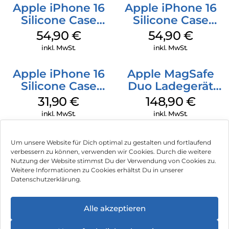
Apple iPhone 16
Apple iPhone 16
Silicone Case
Silicone Case
MagSafe Black
MagSafe Lake
54,90
€
54,90
€
Green
inkl. MwSt.
inkl. MwSt.
Apple iPhone 16
Apple MagSafe
Silicone Case
Duo Ladegerät
MagSafe Fuchsia
Weiß
31,90
€
148,90
€
inkl. MwSt.
inkl. MwSt.
Um unsere Website für Dich optimal zu gestalten und fortlaufend
verbessern zu können, verwenden wir Cookies. Durch die weitere
Nutzung der Website stimmst Du der Verwendung von Cookies zu.
Impressum
Weitere Informationen zu Cookies erhältst Du in unserer
Datenschutzerklärung.
AGB
Datenschutz
Alle akzeptieren
Vertrag widerrufen