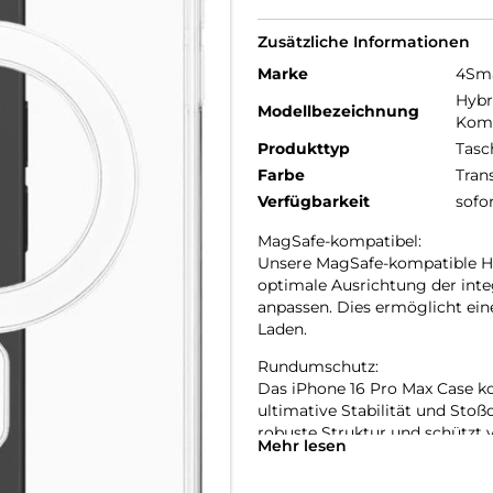
Zusätzliche Informationen
Marke
4Sm
Hybr
Modellbezeichnung
Komp
Produkttyp
Tasc
Farbe
Tran
Verfügbarkeit
sofo
MagSafe-kompatibel:
Unsere MagSafe-kompatible Han
optimale Ausrichtung der inte
anpassen. Dies ermöglicht ein
Laden.
Rundumschutz:
Das iPhone 16 Pro Max Case ko
ultimative Stabilität und Sto
robuste Struktur und schützt
Mehr lesen
Fähigkeit besitzt, Stöße effek
Stürzen zu schützen.