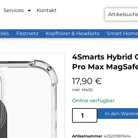
Services
Kontakt
bles
Festnetz
Kopfhörer & Headsets
Smart Hom
4Smarts Hybrid C
Pro Max MagSafe
17,90
€
inkl. MwSt.
Online verfügbar
In den Waren
Artikelnummer
4252011909414