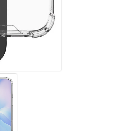
Transparente Eleganz:
Unsere transparente iPhone 16
makellose Design. Mit ihrem t
Mobilgeräts sichtbar, ohne K
zuverlässigen Schutz, der das
unverändert lässt.
Passgenau & funktional:
Diese passgenaue Hülle für da
Zugriff auf alle Anschlüsse, T
und ist leicht. Durchdachte 
Bedienkomfort. Die integriert
Schlüsselbändern, damit das Ge