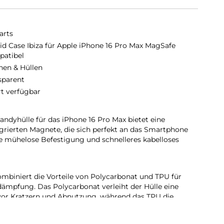
arts
id Case Ibiza für Apple iPhone 16 Pro Max MagSafe
atibel
hen & Hüllen
sparent
rt verfügbar
dyhülle für das iPhone 16 Pro Max bietet eine
grierten Magnete, die sich perfekt an das Smartphone
e mühelose Befestigung und schnelleres kabelloses
mbiniert die Vorteile von Polycarbonat und TPU für
ßdämpfung. Das Polycarbonat verleiht der Hülle eine
 vor Kratzern und Abnutzung, während das TPU die
tiv zu absorbieren und das Handy vor versehentlichen