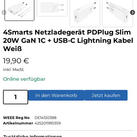
4Smarts Netzladegerät PDPlug Slim
20W GaN 1C + USB-C Lightning Kabel
Weiß
19,90
€
inkl. MwSt.
Online verfügbar
In den Warenkorb
Jetzt kaufen
WEEE Reg No
DE14120388
Artikelnummer
4252011910359
Zusätzliche Informationen