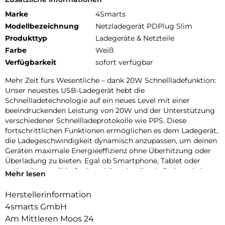
Marke
4Smarts
Modellbezeichnung
Netzladegerät PDPlug Slim
Produkttyp
Ladegeräte & Netzteile
Farbe
Weiß
Verfügbarkeit
sofort verfügbar
Mehr Zeit fürs Wesentliche – dank 20W Schnellladefunktion:
Unser neuestes USB-Ladegerät hebt die
Schnellladetechnologie auf ein neues Level mit einer
beeindruckenden Leistung von 20W und der Unterstützung
verschiedener Schnellladeprotokolle wie PPS. Diese
fortschrittlichen Funktionen ermöglichen es dem Ladegerät,
die Ladegeschwindigkeit dynamisch anzupassen, um deinen
Geräten maximale Energieeffizienz ohne Überhitzung oder
Überladung zu bieten. Egal ob Smartphone, Tablet oder
andere kompatible Geräte – blitzschnelles Aufladen wird
Mehr lesen
deine Wartezeiten drastisch verkürzen und dir mehr Zeit für
das Wesentliche lassen. Ein unverzichtbarer Begleiter für
Herstellerinformation
alle, die Technologie auf Spitzenniveau erwarten.
4smarts GmbH
Modernes Design trifft modernen Lifestyle:
Am Mittleren Moos 24