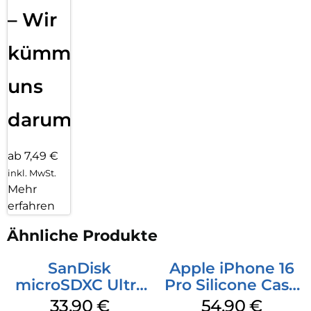
– Wir
kümmern
uns
darum!
ab 7,49 €
inkl. MwSt.
Mehr
erfahren
Ähnliche Produkte
SanDisk
Apple iPhone 16
microSDXC Ultra
Pro Silicone Case
128 GB + Adapter
MagSafe Black
33,90
€
54,90
€