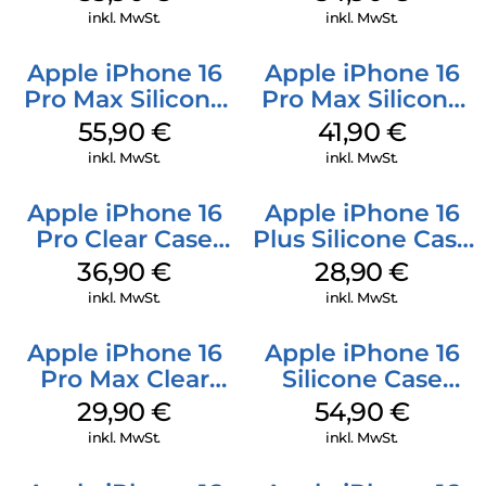
Mobile
inkl. MwSt.
inkl. MwSt.
Apple iPhone 16
Apple iPhone 16
Pro Max Silicone
Pro Max Silicone
Case MagSafe
Case MagSafe
55,90
€
41,90
€
Stone Gray
Ultramarine
inkl. MwSt.
inkl. MwSt.
Apple iPhone 16
Apple iPhone 16
Pro Clear Case
Plus Silicone Case
MagSafe
MagSafe Black
36,90
€
28,90
€
Transparent
inkl. MwSt.
inkl. MwSt.
Apple iPhone 16
Apple iPhone 16
Pro Max Clear
Silicone Case
Case MagSafe
MagSafe Black
29,90
€
54,90
€
Transparent
inkl. MwSt.
inkl. MwSt.