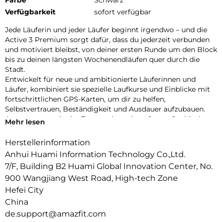
Verfügbarkeit
sofort verfügbar
Jede Läuferin und jeder Läufer beginnt irgendwo – und die
Active 3 Premium sorgt dafür, dass du jederzeit verbunden
und motiviert bleibst, von deiner ersten Runde um den Block
bis zu deinen längsten Wochenendläufen quer durch die
Stadt.
Entwickelt für neue und ambitionierte Läuferinnen und
Läufer, kombiniert sie spezielle Laufkurse und Einblicke mit
fortschrittlichen GPS-Karten, um dir zu helfen,
Selbstvertrauen, Beständigkeit und Ausdauer aufzubauen.
Ausgestattet mit vier Tasten, einem kratzfesten Saphirglas-
Mehr lesen
Display und einem brillanten 1,32″-AMOLED-Bildschirm, das
selbst bei intensiver Sonneneinstrahlung gut ablesbar ist,
Herstellerinformation
bietet dir die Active 3 Premium bei jedem Lauf volle
Anhui Huami Information Technology Co.,Ltd.
Kontrolle und beste Sicht – von Läufen im Morgengrauen bis
7/F, Building B2 Huami Global Innovation Center, No.
zu Runs durch die Innenstadt.
900 Wangjiang West Road, High-tech Zone
Klüger Trainieren, Kraftvoller Laufen:
Bringe dein Lauftraining auf das nächste Level – mit
Hefei City
wissenschaftlich fundierten Trainingsplänen vom Einsteiger-
China
bis zum Marathon-Niveau. Mit sofort startklaren Workouts
de.support@amazfit.com
wie Aerobic Endurance Foundation, Fartlek-Läufen und Core-