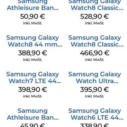
Samsung
Samsung Galaxy
Athleisure Band
Watch8 Classic
(M/L) Galaxy
Black
50,90
€
528,90
€
Watch8/Watch8
inkl. MwSt.
inkl. MwSt.
Classic Green
Samsung Galaxy
Samsung Galaxy
Watch8 44 mm
Watch8 Classic
Graphite
White
388,90
€
466,90
€
inkl. MwSt.
inkl. MwSt.
Samsung Galaxy
Samsung Galaxy
Watch7 LTE 44
Watch Ultra
mm Silver
Titanium White
398,90
€
395,90
€
inkl. MwSt.
inkl. MwSt.
Samsung
Samsung Galaxy
Athleisure Band
Watch6 LTE 44
S/M Galaxy
mm Graphite
45,90
€
338,90
€