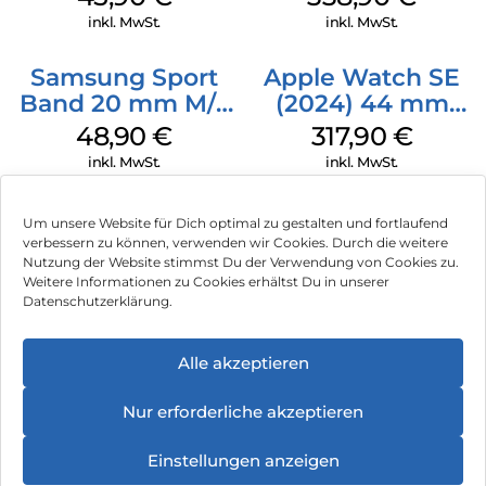
Watch7 Cream
inkl. MwSt.
inkl. MwSt.
Samsung Sport
Apple Watch SE
Band 20 mm M/L
(2024) 44 mm
Galaxy Watch
GPS + Cellular
48,90
€
317,90
€
Series Silber
(Sportarmband
inkl. MwSt.
inkl. MwSt.
Mitternacht M/L)
Mitternacht
Um unsere Website für Dich optimal zu gestalten und fortlaufend
verbessern zu können, verwenden wir Cookies. Durch die weitere
Nutzung der Website stimmst Du der Verwendung von Cookies zu.
Impressum
Weitere Informationen zu Cookies erhältst Du in unserer
Datenschutzerklärung.
AGB
Datenschutz
Alle akzeptieren
Vertrag widerrufen
Nur erforderliche akzeptieren
Hinweis zur Batterieentsorgung
Einstellungen anzeigen
Newsletter