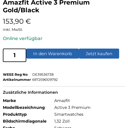
Amazfit Active 3 Premium
Gold/Black
153,90
€
inkl. MwSt.
Online verfügbar
In den Warenkorb
Jetzt kaufen
WEEE Reg No
DE39536738
Artikelnummer
6972596109792
Zusätzliche Informationen
Marke
Amazfit
Modellbezeichnung
Active 3 Premium
Produkttyp
Smartwatches
Bildschirmdiagonale
1,32 Zoll
Farbe
Schwarz