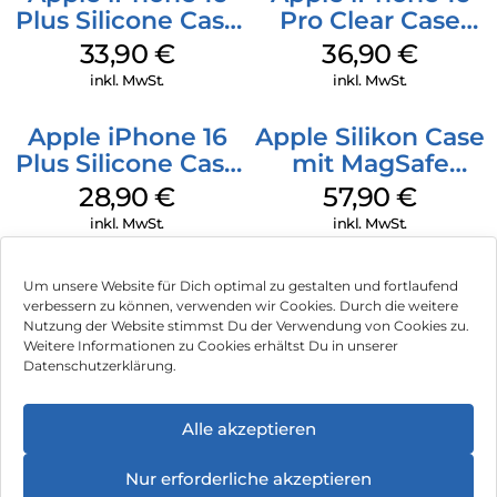
Plus Silicone Case
Pro Clear Case
MagSafe Lake
MagSafe
33,90
€
36,90
€
Green
Transparent
inkl. MwSt.
inkl. MwSt.
Apple iPhone 16
Apple Silikon Case
Plus Silicone Case
mit MagSafe
MagSafe Black
iPhone 14 Pro
28,90
€
57,90
€
(PRODUCT)RED
inkl. MwSt.
inkl. MwSt.
Um unsere Website für Dich optimal zu gestalten und fortlaufend
verbessern zu können, verwenden wir Cookies. Durch die weitere
Nutzung der Website stimmst Du der Verwendung von Cookies zu.
Impressum
Weitere Informationen zu Cookies erhältst Du in unserer
Datenschutzerklärung.
AGB
Datenschutz
Alle akzeptieren
Vertrag widerrufen
Nur erforderliche akzeptieren