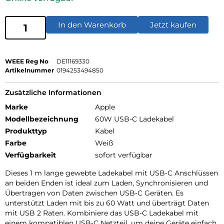
In den Warenkorb
Jetzt kaufen
WEEE Reg No
DE11169330
Artikelnummer
0194253494850
Zusätzliche Informationen
Marke
Apple
Modellbezeichnung
60W USB-C Ladekabel
Produkttyp
Kabel
Farbe
Weiß
Verfügbarkeit
sofort verfügbar
Dieses 1 m lange gewebte Ladekabel mit USB‑C Anschlüssen
an beiden Enden ist ideal zum Laden, Synchronisieren und
Übertragen von Daten zwischen USB‑C Geräten. Es
unterstützt Laden mit bis zu 60 Watt und überträgt Daten
mit USB 2 Raten. Kombiniere das USB‑C Ladekabel mit
einem kompatiblen USB‑C Netzteil, um deine Geräte einfach