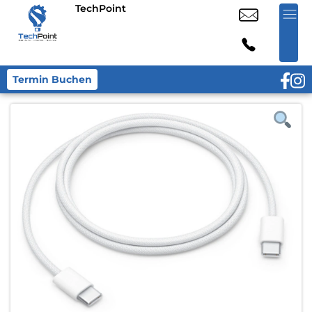
TechPoint
Termin Buchen