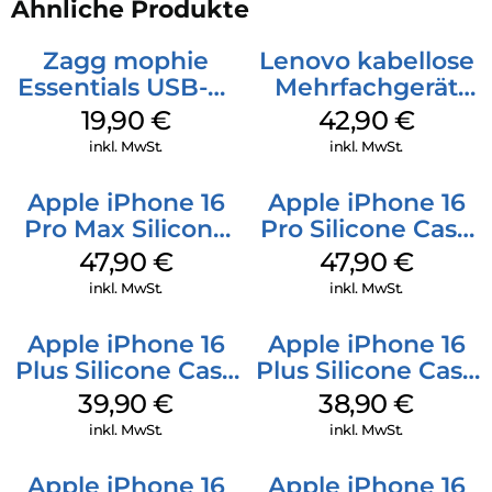
Ähnliche Produkte
Zagg mophie
Lenovo kabellose
Essentials USB-C-
Mehrfachgerät
20W Charger PD
Luna Grey
19,90
€
42,90
€
Weiß
inkl. MwSt.
inkl. MwSt.
Apple iPhone 16
Apple iPhone 16
Pro Max Silicone
Pro Silicone Case
Case MagSafe
MagSafe Denim
47,90
€
47,90
€
Black
inkl. MwSt.
inkl. MwSt.
Apple iPhone 16
Apple iPhone 16
Plus Silicone Case
Plus Silicone Case
MagSafe Plum
MagSafe Denim
39,90
€
38,90
€
inkl. MwSt.
inkl. MwSt.
Apple iPhone 16
Apple iPhone 16