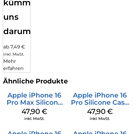
kümmern
uns
darum!
ab 7,49 €
inkl. MwSt.
Mehr
erfahren
Ähnliche Produkte
Apple iPhone 16
Apple iPhone 16
Pro Max Silicone
Pro Silicone Case
Case MagSafe
MagSafe Denim
47,90
€
47,90
€
Black
inkl. MwSt.
inkl. MwSt.
Apple iPhone 16
Apple iPhone 16