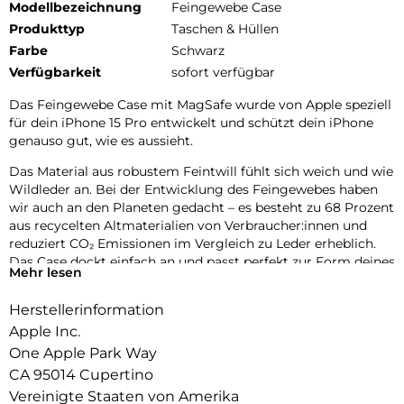
Modellbezeichnung
Feingewebe Case
Produkttyp
Taschen & Hüllen
Farbe
Schwarz
Verfügbarkeit
sofort verfügbar
Das Feingewebe Case mit MagSafe wurde von Apple speziell
für dein iPhone 15 Pro entwickelt und schützt dein iPhone
genauso gut, wie es aussieht.
Das Material aus robustem Feintwill fühlt sich weich und wie
Wildleder an. Bei der Entwicklung des Feingewebes haben
wir auch an den Planeten gedacht – es besteht zu 68 Prozent
aus recycelten Altmaterialien von Verbraucher:innen und
reduziert CO₂ Emissionen im Vergleich zu Leder erheblich.
Das Case dockt einfach an und passt perfekt zur Form deines
Mehr lesen
iPhone. So bleibt alles schön dünn.
Herstellerinformation
Mit integrierten Magneten, die sich perfekt am iPhone 15 Pro
ausrichten, hält das Case ganz einfach und sorgt für
Apple Inc.
schnelleres kabelloses Laden. Lass dein iPhone beim Laden
One Apple Park Way
einfach im Case und docke dein MagSafe Ladegerät an oder
CA 95014 Cupertino
leg es auf dein Qi zertifiziertes Ladegerät.
Vereinigte Staaten von Amerika