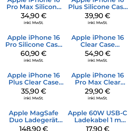
Pro Max Silicone
Plus Silicone Case
Case MagSafe
MagSafe Plum
34,90
€
39,90
€
Denim
inkl. MwSt.
inkl. MwSt.
Apple iPhone 16
Apple iPhone 16
Pro Silicone Case
Clear Case
MagSafe Stone
MagSafe
60,90
€
54,90
€
Gray
Transparent
inkl. MwSt.
inkl. MwSt.
Apple iPhone 16
Apple iPhone 16
Plus Clear Case
Pro Max Clear
MagSafe
Case MagSafe
35,90
€
29,90
€
Transparent
Transparent
inkl. MwSt.
inkl. MwSt.
Apple MagSafe
Apple 60W USB-C
Duo Ladegerät
Ladekabel 1 m
Weiß
Weiß
148,90
€
17,90
€