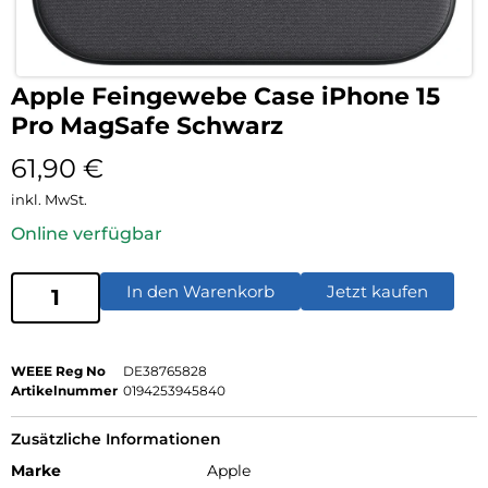
Apple Feingewebe Case iPhone 15
Pro MagSafe Schwarz
61,90
€
inkl. MwSt.
Online verfügbar
In den Warenkorb
Jetzt kaufen
WEEE Reg No
DE38765828
Artikelnummer
0194253945840
Zusätzliche Informationen
Marke
Apple