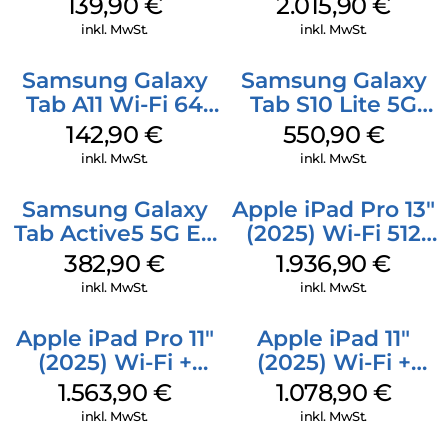
139,90
€
2.015,90
€
inkl. MwSt.
inkl. MwSt.
Samsung Galaxy
Samsung Galaxy
Tab A11 Wi-Fi 64
Tab S10 Lite 5G
GB Gray
256 GB Gray
142,90
€
550,90
€
inkl. MwSt.
inkl. MwSt.
Samsung Galaxy
Apple iPad Pro 13″
Tab Active5 5G EE
(2025) Wi-Fi 512
128 GB Black
GB Standardglas
382,90
€
1.936,90
€
Space Schwarz
inkl. MwSt.
inkl. MwSt.
Apple iPad Pro 11″
Apple iPad 11″
(2025) Wi-Fi +
(2025) Wi-Fi +
Cellular 256 GB
Cellular 512 GB
1.563,90
€
1.078,90
€
Standardglas
Gelb
inkl. MwSt.
inkl. MwSt.
Space Schwarz