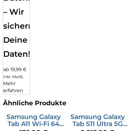
– Wir
sichern
Deine
Daten!
ab 19,99 €
inkl. MwSt.
Mehr
erfahren
Ähnliche Produkte
Samsung Galaxy
Samsung Galaxy
Tab A11 Wi-Fi 64
Tab S11 Ultra 5G
GB Silver
512 GB Gray