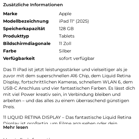
Zusätzliche Informationen
Marke
Apple
Modellbezeichnung
iPad 11" (2025)
Speicherkapazität
128 GB
Produkttyp
Tablets
Bildschirmdiagonale
11 Zoll
Farbe
Silber
Verfügbarkeit
sofort verfügbar
Das 11 iPad ist jetzt leistungsstärker und vielseitiger als je
zuvor mit dem superschnellen A16 Chip, dem Liquid Retina
Display, fortschrittlichen Kameras, schnellem WLAN 6, dem
USB-C Anschluss und vier fantastischen Farben. Es lässt dich
mit viel Power kreativ sein, in Verbindung bleiben und
arbeiten – und das alles zu einem überraschend günstigen
Preis.
11 LIQUID RETINA DISPLAY – Das fantastische Liquid Retina
Display ist großartig, um Filme anzusehen oder dein
Mehr lesen
nächstes Meisterwerk zu zeichnen. True Tone passt das
Display an die Farbtemperatur im Raum an, für entspanntes