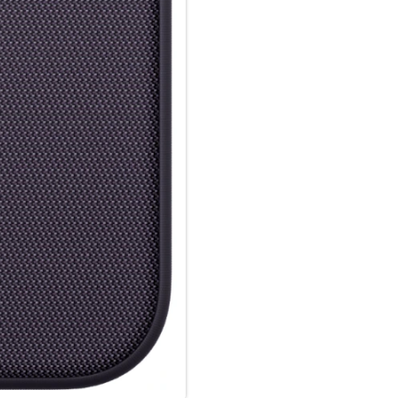
ganz einfach und sorgt für sch
einfach im Case und docke dei
Qi zertifiziertes Ladegerät.
Wie jedes von Apple entwickel
Fertigungs­prozesses Tausende
aus, sondern ist auch dafür ge
schützen.