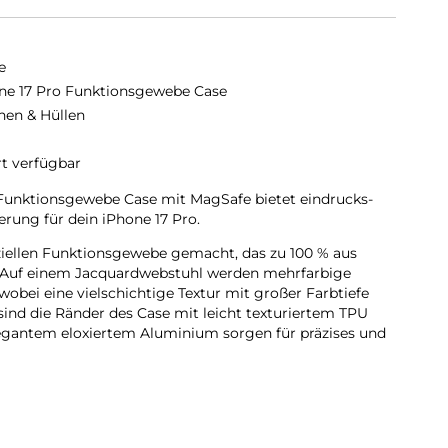
e
ne 17 Pro Funktionsgewebe Case
hen & Hüllen
rt verfügbar
Funktions­gewebe Case mit MagSafe bietet eindrucks­
erung für dein iPhone 17 Pro.
ziellen Funktions­gewebe gemacht, das zu 100 % aus
. Auf einem Jacquard­webstuhl werden mehrfarbige
obei eine vielschichtige Textur mit großer Farbtiefe
 sind die Ränder des Case mit leicht texturiertem TPU
legantem eloxiertem Aluminium sorgen für präzises und
lässt sich dieses Case sicher am Crossbody Band
iPhone entspannt freihändig tragen.
 sich perfekt am iPhone 17 Pro ausrichten, hält das Case