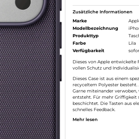
Zusätzliche Informationen
Marke
Appl
Modellbezeichnung
iPho
Produkttyp
Tasc
Farbe
Lila
Verfügbarkeit
sofo
Dieses von Apple entwickelte 
vollen Schutz und Individualisi
Dieses Case ist aus einem spe
recyceltem Polyester besteht
Garne miteinander verwoben, w
entsteht. Für mehr Griffigkeit
beschichtet. Die Tasten aus e
schnelles Feedback.
Mehr lesen
Mit zwei Verbindungs­punkten 
befestigen. So kannst du dein 
Mit integrierten Magneten, die