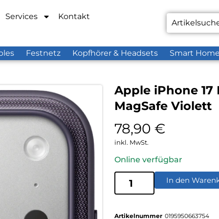
Services
Kontakt
bles
Festnetz
Kopfhörer & Headsets
Smart Hom
Apple iPhone 17
MagSafe Violett
78,90
€
inkl. MwSt.
Online verfügbar
In den Waren
Artikelnummer
0195950663754