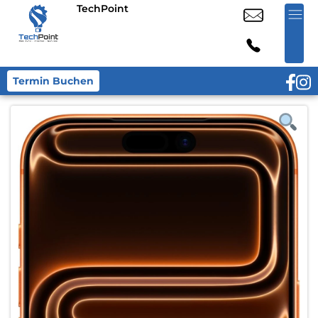
TechPoint
Termin Buchen