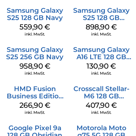
Samsung Galaxy
Samsung Galaxy
S25 128 GB Navy
S25 128 GB
Icyblue
559,90
€
898,90
€
inkl. MwSt.
inkl. MwSt.
Samsung Galaxy
Samsung Galaxy
S25 256 GB Navy
A16 LTE 128 GB
Black
958,90
€
130,90
€
inkl. MwSt.
inkl. MwSt.
HMD Fusion
Crosscall Stellar-
Business Edition
M6 128 GB
256 GB Grey
Schwarz
266,90
€
407,90
€
inkl. MwSt.
inkl. MwSt.
Google Pixel 9a
Motorola Moto
128 GB Obsidian
g75 5G 128 GB