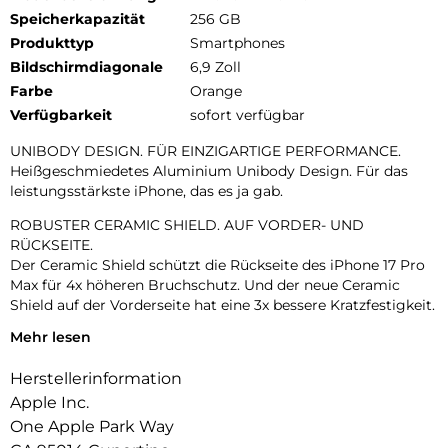
Speicherkapazität
256 GB
Produkttyp
Smartphones
Bildschirmdiagonale
6,9 Zoll
Farbe
Orange
Verfügbarkeit
sofort verfügbar
UNIBODY DESIGN. FÜR EINZIGARTIGE PERFORMANCE.
Heißgeschmiedetes Aluminium Unibody Design. Für das
leistungsstärkste iPhone, das es ja gab.
ROBUSTER CERAMIC SHIELD. AUF VORDER- UND
RÜCKSEITE.
Der Ceramic Shield schützt die Rückseite des iPhone 17 Pro
Max für 4x höheren Bruchschutz. Und der neue Ceramic
Shield auf der Vorderseite hat eine 3x bessere Kratzfestigkeit.
Mehr lesen
DAS ULTIMATIVE PRO KAMERA-SYSTEM.
Mit 48 MP Rückkameras und 8x Zoom in optischer Qualität –
Herstellerinformation
dem größten Zoombereich, den es je bei einem iPhone gab.
Das ist wie 8 Pro Objektive in deiner Hosentasche.
Apple Inc.
One Apple Park Way
18MP CENTER STAGE FRONTKAMERA.