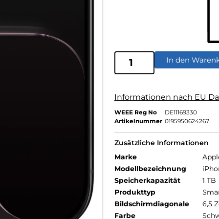
In den Waren
Informationen nach EU Da
WEEE Reg No
DE11169330
Artikelnummer
0195950624267
Zusätzliche Informationen
Marke
Appl
Modellbezeichnung
iPho
Speicherkapazität
1 TB
Produkttyp
Sma
Bildschirmdiagonale
6,5 Z
Farbe
Schw