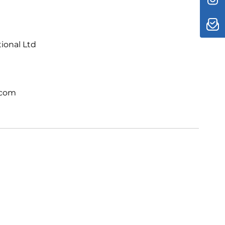
 einem völlig neuen Level. Direkt integriert.
tional Ltd
.com