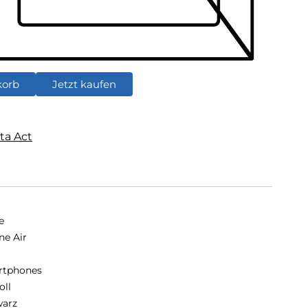
korb
Jetzt kaufen
ta Act
e
ne Air
rtphones
oll
arz