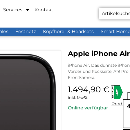
Services
Kontakt
bles
Festnetz
Kopfhörer & Headsets
Smart Hom
Apple iPhone Air
iPhone Air. Das dünnste iPhone 
Vorder und Rückseite, A19 Pr
Frontkamera.
1.494,90
€
inkl. MwSt.
Produkt
Online verfügbar