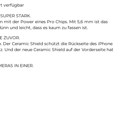
rt verfügbar
 SUPER STARK.
n mit der Power eines Pro Chips. Mit 5,6 mm ist das
ünn und leicht, dass es kaum zu fassen ist.
E ZUVOR.
n. Der Ceramic Shield schützt die Rückseite des iPhone
z. Und der neue Ceramic Shield auf der Vorderseite hat
ERAS IN EINER.
it 2x Zoom in optischer Qualität. Mach einfach
on dort, wo du stehst.
KAMERA.
rte Gruppenselfies, Videos mit doppelter Aufnahme von
ehr.
LL. EXTREM EFFIZIENT.
te iPhone Chip, den es je gab. Er liefert Pro Performance
den dünnen und leichten Design.
TAG.