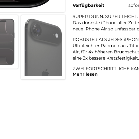
Verfügbarkeit
sofo
SUPER DÜNN. SUPER LEICHT.
Das dünnste iPhone aller Zeite
neue iPhone Air so unfassbar d
ROBUSTER ALS JEDES iPHON
Ultraleichter Rahmen aus Tita
Air, für 4x höheren Bruchschut
eine 3x bessere Kratzfestigkeit.
ZWEI FORTSCHRITTLICHE KAM
Mehr lesen
48 MP Fusion Kamera-System m
perfekte Aufnahmen – direkt v
18MP CENTER STAGE FRONT
Flexible Bildausschnitte. Sma
Front- und Rückkamera und m
A19 PRO CHIP. EXTREM SCHNE
Der A19 Pro ist der effizientes
und das in einem bahnbrechen
BATTERIE FÜR DEN GANZEN 