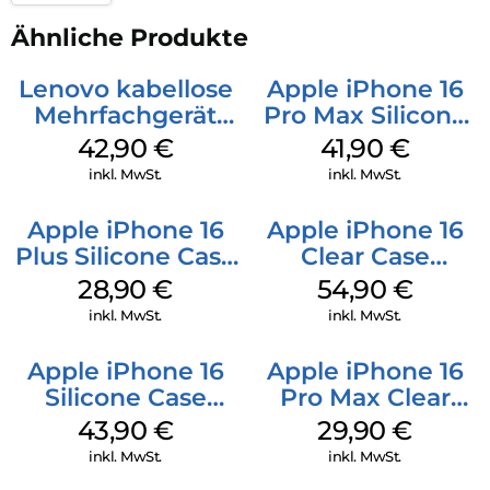
Ähnliche Produkte
Lenovo kabellose
Apple iPhone 16
Mehrfachgerät
Pro Max Silicone
Luna Grey
Case MagSafe
42,90
€
41,90
€
Ultramarine
inkl. MwSt.
inkl. MwSt.
Apple iPhone 16
Apple iPhone 16
Plus Silicone Case
Clear Case
MagSafe Black
MagSafe
28,90
€
54,90
€
Transparent
inkl. MwSt.
inkl. MwSt.
Apple iPhone 16
Apple iPhone 16
Silicone Case
Pro Max Clear
MagSafe Plum
Case MagSafe
43,90
€
29,90
€
Transparent
inkl. MwSt.
inkl. MwSt.