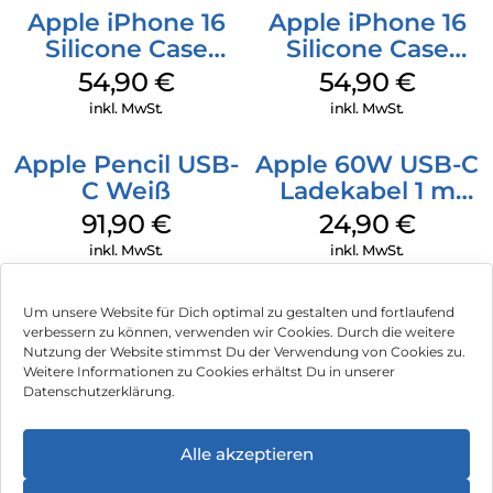
Apple iPhone 16
Apple iPhone 16
Silicone Case
Silicone Case
MagSafe Black
MagSafe Lake
54,90
€
54,90
€
Green
inkl. MwSt.
inkl. MwSt.
Apple Pencil USB-
Apple 60W USB-C
C Weiß
Ladekabel 1 m
Weiß
91,90
€
24,90
€
inkl. MwSt.
inkl. MwSt.
Um unsere Website für Dich optimal zu gestalten und fortlaufend
verbessern zu können, verwenden wir Cookies. Durch die weitere
Nutzung der Website stimmst Du der Verwendung von Cookies zu.
Impressum
Weitere Informationen zu Cookies erhältst Du in unserer
Datenschutzerklärung.
AGB
Datenschutz
Alle akzeptieren
Vertrag widerrufen