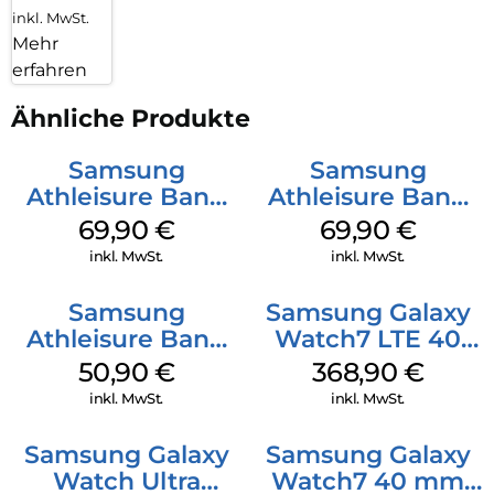
inkl. MwSt.
Mehr
erfahren
Ähnliche Produkte
Samsung
Samsung
Athleisure Band
Athleisure Band
(M/L) Galaxy
(S/M) Galaxy
69,90
€
69,90
€
Watch8/Watch8
Watch8/Watch8
inkl. MwSt.
inkl. MwSt.
Classic Graphite
Classic Sage
Samsung
Samsung Galaxy
Athleisure Band
Watch7 LTE 40
(M/L) Galaxy
mm Cream
50,90
€
368,90
€
Watch8/Watch8
inkl. MwSt.
inkl. MwSt.
Classic Green
Samsung Galaxy
Samsung Galaxy
Watch Ultra
Watch7 40 mm