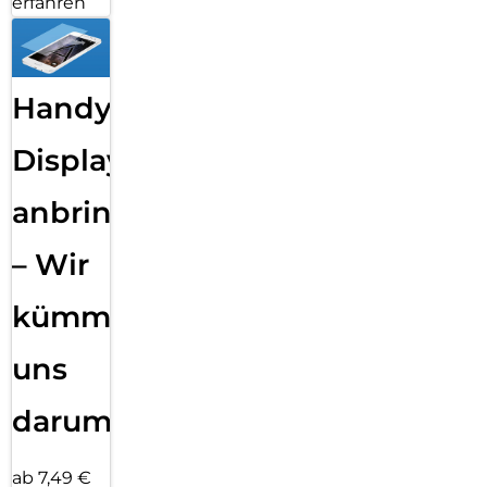
erfahren
Handy
Displayfolie
anbringen
– Wir
kümmern
uns
darum!
ab 7,49 €