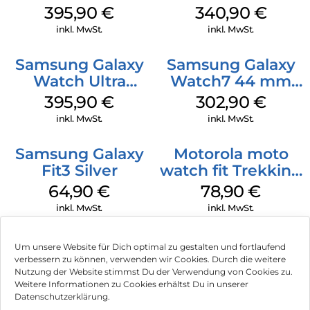
Titanium White
Green
395,90
€
340,90
€
inkl. MwSt.
inkl. MwSt.
Samsung Galaxy
Samsung Galaxy
Watch Ultra
Watch7 44 mm
Titanium Gray
Green
395,90
€
302,90
€
inkl. MwSt.
inkl. MwSt.
Samsung Galaxy
Motorola moto
Fit3 Silver
watch fit Trekking
Green
64,90
€
78,90
€
inkl. MwSt.
inkl. MwSt.
Um unsere Website für Dich optimal zu gestalten und fortlaufend
verbessern zu können, verwenden wir Cookies. Durch die weitere
Nutzung der Website stimmst Du der Verwendung von Cookies zu.
Impressum
Weitere Informationen zu Cookies erhältst Du in unserer
Datenschutzerklärung.
AGB