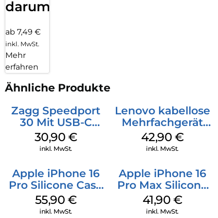
darum!
ab 7,49 €
inkl. MwSt.
Mehr
erfahren
Ähnliche Produkte
Zagg Speedport
Lenovo kabellose
30 Mit USB-C
Mehrfachgerät
Kabel Weiß
Luna Grey
30,90
€
42,90
€
inkl. MwSt.
inkl. MwSt.
Apple iPhone 16
Apple iPhone 16
Pro Silicone Case
Pro Max Silicone
MagSafe Stone
Case MagSafe
55,90
€
41,90
€
Gray
Ultramarine
inkl. MwSt.
inkl. MwSt.