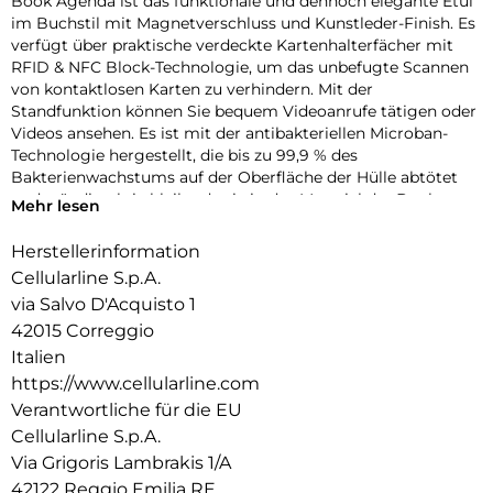
Book Agenda ist das funktionale und dennoch elegante Etui
im Buchstil mit Magnetverschluss und Kunstleder-Finish. Es
verfügt über praktische verdeckte Kartenhalterfächer mit
RFID & NFC Block-Technologie, um das unbefugte Scannen
von kontaktlosen Karten zu verhindern. Mit der
Standfunktion können Sie bequem Videoanrufe tätigen oder
Videos ansehen. Es ist mit der antibakteriellen Microban-
Technologie hergestellt, die bis zu 99,9 % des
Bakterienwachstums auf der Oberfläche der Hülle abtötet
und ständig aktiv bleibt, da sie in das Material der Book
Mehr lesen
Agenda-Hülle integriert ist.
Herstellerinformation
Cellularline S.p.A.
via Salvo D'Acquisto 1
42015 Correggio
Italien
https://www.cellularline.com
Verantwortliche für die EU
Cellularline S.p.A.
Via Grigoris Lambrakis 1/A
42122 Reggio Emilia RE