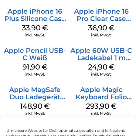
Apple iPhone 16
Apple iPhone 16
Plus Silicone Case
Pro Clear Case
MagSafe Lake
MagSafe
33,90
€
36,90
€
Green
Transparent
inkl. MwSt.
inkl. MwSt.
Apple Pencil USB-
Apple 60W USB-C
C Weiß
Ladekabel 1 m
Weiß
91,90
€
24,90
€
inkl. MwSt.
inkl. MwSt.
Apple MagSafe
Apple Magic
Duo Ladegerät
Keyboard Folio
Weiß
iPad 10.9″ (10.Gen.)
148,90
€
293,90
€
Weiß
inkl. MwSt.
inkl. MwSt.
Um unsere Website für Dich optimal zu gestalten und fortlaufend
verbessern zu können, verwenden wir Cookies. Durch die weitere