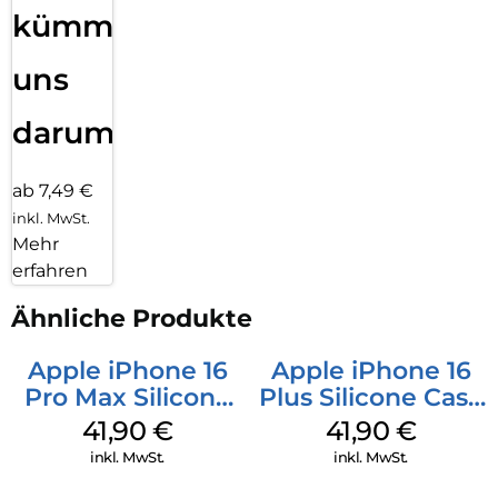
kümmern
uns
darum!
ab 7,49 €
inkl. MwSt.
Mehr
erfahren
Ähnliche Produkte
Apple iPhone 16
Apple iPhone 16
Pro Max Silicone
Plus Silicone Case
Case MagSafe
MagSafe Stone
41,90
€
41,90
€
Ultramarine
Gray
inkl. MwSt.
inkl. MwSt.