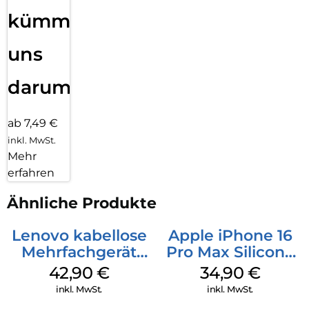
kümmern
uns
darum!
ab 7,49 €
inkl. MwSt.
Mehr
erfahren
Ähnliche Produkte
Lenovo kabellose
Apple iPhone 16
Mehrfachgerät
Pro Max Silicone
Luna Grey
Case MagSafe
42,90
€
34,90
€
Denim
inkl. MwSt.
inkl. MwSt.