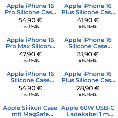
Apple iPhone 16
Apple iPhone 16
Pro Silicone Case
Plus Silicone Case
MagSafe Black
MagSafe Stone
54,90
€
41,90
€
Gray
inkl. MwSt.
inkl. MwSt.
Apple iPhone 16
Apple iPhone 16
Pro Max Silicone
Silicone Case
Case MagSafe
MagSafe Fuchsia
47,90
€
31,90
€
Black
inkl. MwSt.
inkl. MwSt.
Apple iPhone 16
Apple iPhone 16
Silicone Case
Plus Silicone Case
MagSafe Black
MagSafe Black
54,90
€
28,90
€
inkl. MwSt.
inkl. MwSt.
Apple Silikon Case
Apple 60W USB-C
mit MagSafe
Ladekabel 1 m