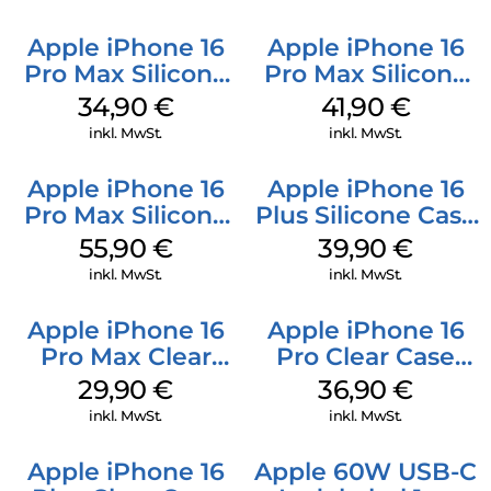
Apple iPhone 16
Apple iPhone 16
Pro Max Silicone
Pro Max Silicone
Case MagSafe
Case MagSafe
34,90
€
41,90
€
Denim
Ultramarine
inkl. MwSt.
inkl. MwSt.
Apple iPhone 16
Apple iPhone 16
Pro Max Silicone
Plus Silicone Case
Case MagSafe
MagSafe Plum
55,90
€
39,90
€
Stone Gray
inkl. MwSt.
inkl. MwSt.
Apple iPhone 16
Apple iPhone 16
Pro Max Clear
Pro Clear Case
Case MagSafe
MagSafe
29,90
€
36,90
€
Transparent
Transparent
inkl. MwSt.
inkl. MwSt.
Apple iPhone 16
Apple 60W USB-C