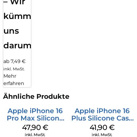
– Wir
kümmern
uns
darum!
ab 7,49 €
inkl. MwSt.
Mehr
erfahren
Ähnliche Produkte
Apple iPhone 16
Apple iPhone 16
Pro Max Silicone
Plus Silicone Case
Case MagSafe
MagSafe Stone
47,90
€
41,90
€
Black
Gray
inkl. MwSt.
inkl. MwSt.