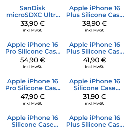
SanDisk
Apple iPhone 16
microSDXC Ultra
Plus Silicone Case
128 GB + Adapter
MagSafe Denim
33,90
€
38,90
€
Mobile
inkl. MwSt.
inkl. MwSt.
Apple iPhone 16
Apple iPhone 16
Pro Silicone Case
Plus Silicone Case
MagSafe Black
MagSafe Stone
54,90
€
41,90
€
Gray
inkl. MwSt.
inkl. MwSt.
Apple iPhone 16
Apple iPhone 16
Pro Silicone Case
Silicone Case
MagSafe Denim
MagSafe Fuchsia
47,90
€
31,90
€
inkl. MwSt.
inkl. MwSt.
Apple iPhone 16
Apple iPhone 16
Silicone Case
Plus Silicone Case