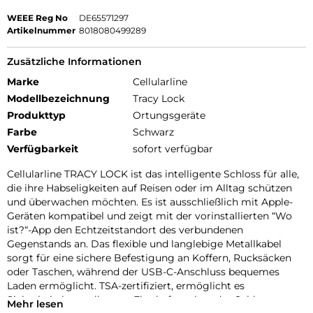
WEEE Reg No
DE65571297
Artikelnummer
8018080499289
Zusätzliche Informationen
Marke
Cellularline
Modellbezeichnung
Tracy Lock
Produkttyp
Ortungsgeräte
Farbe
Schwarz
Verfügbarkeit
sofort verfügbar
Cellularline TRACY LOCK ist das intelligente Schloss für alle,
die ihre Habseligkeiten auf Reisen oder im Alltag schützen
und überwachen möchten. Es ist ausschließlich mit Apple-
Geräten kompatibel und zeigt mit der vorinstallierten “Wo
ist?“-App den Echtzeitstandort des verbundenen
Gegenstands an. Das flexible und langlebige Metallkabel
sorgt für eine sichere Befestigung an Koffern, Rucksäcken
oder Taschen, während der USB-C-Anschluss bequemes
Laden ermöglicht. TSA-zertifiziert, ermöglicht es
Sicherheitskontrollen am Flughafen, ohne das Schloss zu
Mehr lesen