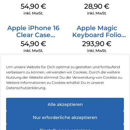
MagSafe Black
MagSafe Black
54,90
€
28,90
€
inkl. MwSt.
inkl. MwSt.
Apple iPhone 16
Apple Magic
Clear Case
Keyboard Folio
MagSafe
iPad 10.9″ (10.Gen.)
54,90
€
293,90
€
Transparent
Weiß
inkl. MwSt.
inkl. MwSt.
Um unsere Website für Dich optimal zu gestalten und fortlaufend
verbessern zu können, verwenden wir Cookies. Durch die weitere
Nutzung der Website stimmst Du der Verwendung von Cookies zu.
Impressum
Weitere Informationen zu Cookies erhältst Du in unserer
Datenschutzerklärung.
AGB
Datenschutz
Alle akzeptieren
Vertrag widerrufen
Nur erforderliche akzeptieren
Hinweis zur Batterieentsorgung