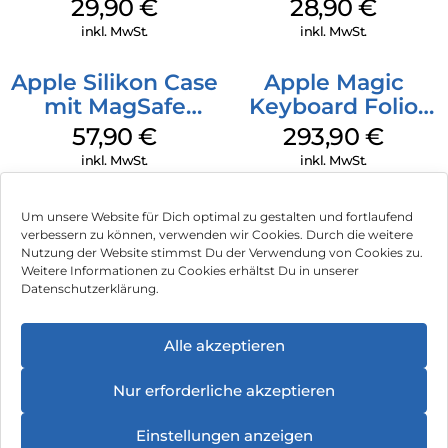
Case MagSafe
MagSafe Black
29,90
€
28,90
€
Transparent
inkl. MwSt.
inkl. MwSt.
Apple Silikon Case
Apple Magic
mit MagSafe
Keyboard Folio
iPhone 14 Pro
iPad 10.9″ (10.Gen.)
57,90
€
293,90
€
(PRODUCT)RED
Weiß
inkl. MwSt.
inkl. MwSt.
Um unsere Website für Dich optimal zu gestalten und fortlaufend
verbessern zu können, verwenden wir Cookies. Durch die weitere
Nutzung der Website stimmst Du der Verwendung von Cookies zu.
Impressum
Weitere Informationen zu Cookies erhältst Du in unserer
Datenschutzerklärung.
AGB
Datenschutz
Alle akzeptieren
Vertrag widerrufen
Nur erforderliche akzeptieren
Hinweis zur Batterieentsorgung
Einstellungen anzeigen