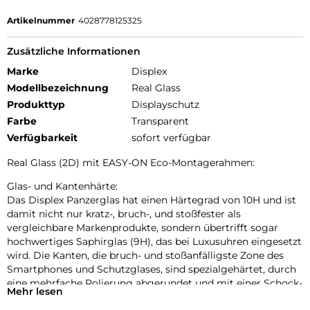
Artikelnummer
4028778125325
Zusätzliche Informationen
Marke
Displex
Modellbezeichnung
Real Glass
Produkttyp
Displayschutz
Farbe
Transparent
Verfügbarkeit
sofort verfügbar
Real Glass (2D) mit EASY-ON Eco-Montagerahmen:
Glas- und Kantenhärte:
Das Displex Panzerglas hat einen Härtegrad von 10H und ist
damit nicht nur kratz-, bruch-, und stoßfester als
vergleichbare Markenprodukte, sondern übertrifft sogar
hochwertiges Saphirglas (9H), das bei Luxusuhren eingesetzt
wird. Die Kanten, die bruch- und stoßanfälligste Zone des
Smartphones und Schutzglases, sind spezialgehärtet, durch
eine mehrfache Polierung abgerundet und mit einer Schock-
Mehr lesen
absorbierenden Kante (bei Full Cover Schutzgläsern)