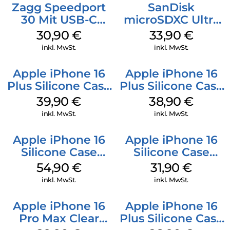
Zagg Speedport
SanDisk
30 Mit USB-C
microSDXC Ultra
Kabel Weiß
128 GB + Adapter
30,90
€
33,90
€
Mobile
inkl. MwSt.
inkl. MwSt.
Apple iPhone 16
Apple iPhone 16
Plus Silicone Case
Plus Silicone Case
MagSafe Plum
MagSafe Denim
39,90
€
38,90
€
inkl. MwSt.
inkl. MwSt.
Apple iPhone 16
Apple iPhone 16
Silicone Case
Silicone Case
MagSafe Black
MagSafe Fuchsia
54,90
€
31,90
€
inkl. MwSt.
inkl. MwSt.
Apple iPhone 16
Apple iPhone 16
Pro Max Clear
Plus Silicone Case