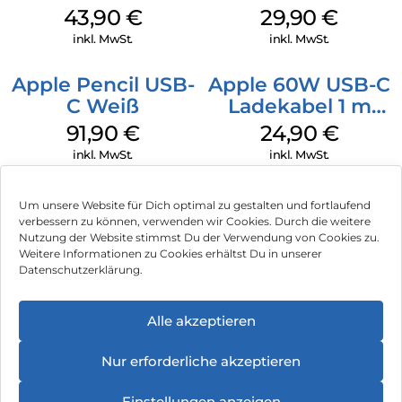
MagSafe Plum
Case MagSafe
43,90
€
29,90
€
Transparent
inkl. MwSt.
inkl. MwSt.
Apple Pencil USB-
Apple 60W USB-C
C Weiß
Ladekabel 1 m
Weiß
91,90
€
24,90
€
inkl. MwSt.
inkl. MwSt.
Um unsere Website für Dich optimal zu gestalten und fortlaufend
verbessern zu können, verwenden wir Cookies. Durch die weitere
Nutzung der Website stimmst Du der Verwendung von Cookies zu.
Impressum
Weitere Informationen zu Cookies erhältst Du in unserer
Datenschutzerklärung.
AGB
Datenschutz
Alle akzeptieren
Vertrag widerrufen
Nur erforderliche akzeptieren
Hinweis zur Batterieentsorgung
Einstellungen anzeigen