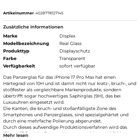
Artikelnummer
4028778127145
Zusätzliche Informationen
Marke
Displex
Modellbezeichnung
Real Glass
Produkttyp
Displayschutz
Farbe
Transparent
Verfügbarkeit
sofort verfügbar
Das Panzerglas für das iPhone 17 Pro Max hat einen
Härtegrad von 10H und ist damit nicht nur kratz-, bruch-, und
stoßfester als vergleichbare Markenprodukte, sondern
übertrifft sogar hochwertiges Saphirglas (9H), das bei
Luxusuhren eingesetzt wird.
Die Kanten, die bruch- und stoßanfälligste Zone des
Smartphones und Panzerglases, sind spezialgehärtet und
durch eine mehrfache Polierung abgerundet.
Durch dieses aufwendige Produktionsverfahren wird das
iPhone 17 Pro Max Panzerglas extrem widerstandsfähig
Mehr lesen
gegen Schläge, Stöße und Bruch und ist zugleich besonders