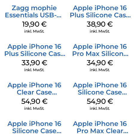
Zagg mophie
Apple iPhone 16
Essentials USB-C-
Plus Silicone Case
20W Charger PD
MagSafe Denim
19,90
€
38,90
€
Weiß
inkl. MwSt.
inkl. MwSt.
Apple iPhone 16
Apple iPhone 16
Plus Silicone Case
Pro Max Silicone
MagSafe Lake
Case MagSafe
33,90
€
34,90
€
Green
Denim
inkl. MwSt.
inkl. MwSt.
Apple iPhone 16
Apple iPhone 16
Clear Case
Silicone Case
MagSafe
MagSafe Lake
54,90
€
54,90
€
Transparent
Green
inkl. MwSt.
inkl. MwSt.
Apple iPhone 16
Apple iPhone 16
Silicone Case
Pro Max Clear