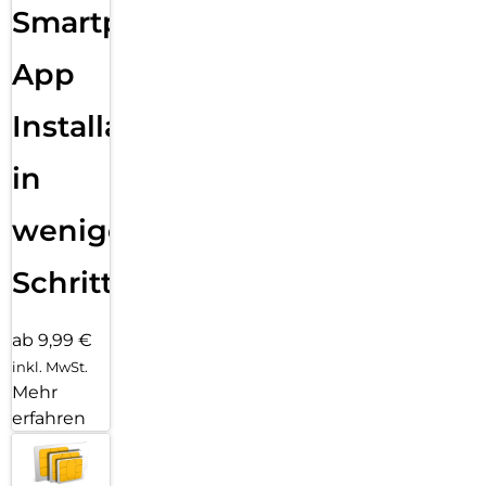
Smartphone
Panzerglases schnell, einfach und exakt.
App
Installation
in
wenigen
Schritten
ab 9,99 €
inkl. MwSt.
Mehr
erfahren