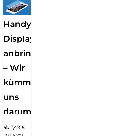
Handy
Displayfolie
anbringen
– Wir
kümmern
uns
darum!
ab 7,49 €
inkl. MwSt.