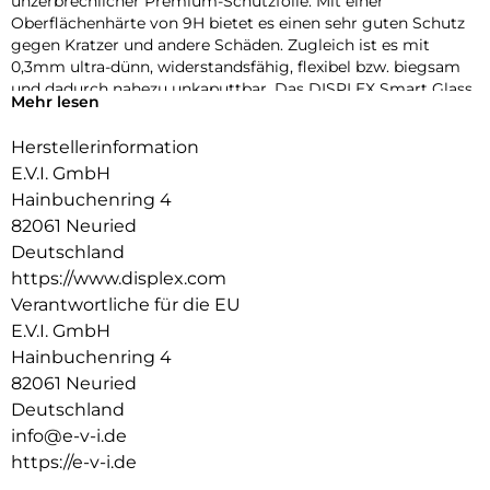
unzerbrechlicher Premium-Schutzfolie. Mit einer
Oberflächenhärte von 9H bietet es einen sehr guten Schutz
gegen Kratzer und andere Schäden. Zugleich ist es mit
0,3mm ultra-dünn, widerstandsfähig, flexibel bzw. biegsam
und dadurch nahezu unkaputtbar. Das DISPLEX Smart Glass
Mehr lesen
wird mit modernster Lasertechnologie in unserer
Produktion In Straubing gefertigt und exakt an die Kontur
Herstellerinformation
des Smartphone Displays angepasst – Made in Germany. Die
E.V.I. GmbH
uneingeschränkte Funktionalität, Farbbrillanz und
Hüllenkompatibilität sind selbstverständlich garantiert.
Hainbuchenring 4
82061 Neuried
Hüllenfreundlich
Deutschland
Unser DISPLEX Smart Glass wird bis auf 5/100 mm genau auf
https://www.displex.com
die Smartphone Konturen gefertigt und passt somit perfekt
auf Ihr Smartphone. Außerdem ist die Schutzfolie ultradünn.
Verantwortliche für die EU
Somit lassen sich alle handelsüblichen Schutzhüllen & Cases
E.V.I. GmbH
mit der Panzerglasfolie benutzen. Durch einen kombinierten
Hainbuchenring 4
Schutz aus DISPLEX Smart Glass und Ihrer Lieblingshülle
82061 Neuried
wird Ihr Smartphone rundum optimal geschützt.
Deutschland
Anti Fingerprint
info@e-v-i.de
Die oberste Schicht unserer 4-Layer Technology besteht aus
https://e-v-i.de
einem High-Tech Plasma Coating. Die hydro- und oleophobe