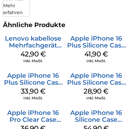
Mehr
erfahren
Ähnliche Produkte
Lenovo kabellose
Apple iPhone 16
Mehrfachgerät
Plus Silicone Case
Luna Grey
MagSafe Stone
42,90
€
41,90
€
Gray
inkl. MwSt.
inkl. MwSt.
Apple iPhone 16
Apple iPhone 16
Plus Silicone Case
Plus Silicone Case
MagSafe Lake
MagSafe Black
33,90
€
28,90
€
Green
inkl. MwSt.
inkl. MwSt.
Apple iPhone 16
Apple iPhone 16
Pro Clear Case
Silicone Case
MagSafe
MagSafe Lake
36,90
€
54,90
€