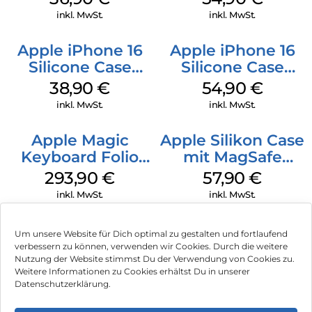
Transparent
Green
inkl. MwSt.
inkl. MwSt.
Apple iPhone 16
Apple iPhone 16
Silicone Case
Silicone Case
MagSafe
MagSafe Black
38,90
€
54,90
€
Ultramarine
inkl. MwSt.
inkl. MwSt.
Apple Magic
Apple Silikon Case
Keyboard Folio
mit MagSafe
iPad 10.9″ (10.Gen.)
iPhone 14 Pro
293,90
€
57,90
€
Weiß
(PRODUCT)RED
inkl. MwSt.
inkl. MwSt.
Um unsere Website für Dich optimal zu gestalten und fortlaufend
verbessern zu können, verwenden wir Cookies. Durch die weitere
Nutzung der Website stimmst Du der Verwendung von Cookies zu.
Impressum
Weitere Informationen zu Cookies erhältst Du in unserer
Datenschutzerklärung.
AGB