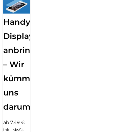
Handy
Displayfolie
anbringen
– Wir
kümmern
uns
darum!
ab 7,49 €
inkl. MwSt.