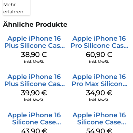
Mehr
erfahren
Ähnliche Produkte
Apple iPhone 16
Apple iPhone 16
Plus Silicone Case
Pro Silicone Case
MagSafe Denim
MagSafe Stone
38,90
€
60,90
€
Gray
inkl. MwSt.
inkl. MwSt.
Apple iPhone 16
Apple iPhone 16
Plus Silicone Case
Pro Max Silicone
MagSafe Plum
Case MagSafe
39,90
€
34,90
€
Denim
inkl. MwSt.
inkl. MwSt.
Apple iPhone 16
Apple iPhone 16
Silicone Case
Silicone Case
MagSafe Plum
MagSafe Lake
43,90
€
54,90
€