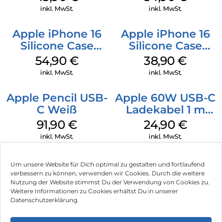
Green
inkl. MwSt.
inkl. MwSt.
Apple iPhone 16
Apple iPhone 16
Silicone Case
Silicone Case
MagSafe Black
MagSafe
54,90
€
38,90
€
Ultramarine
inkl. MwSt.
inkl. MwSt.
Apple Pencil USB-
Apple 60W USB-C
C Weiß
Ladekabel 1 m
Weiß
91,90
€
24,90
€
inkl. MwSt.
inkl. MwSt.
Um unsere Website für Dich optimal zu gestalten und fortlaufend
verbessern zu können, verwenden wir Cookies. Durch die weitere
Nutzung der Website stimmst Du der Verwendung von Cookies zu.
Impressum
Weitere Informationen zu Cookies erhältst Du in unserer
Datenschutzerklärung.
AGB