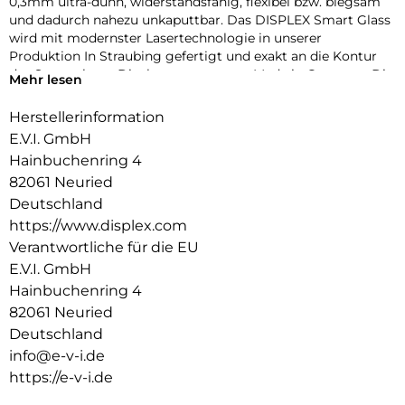
0,3mm ultra-dünn, widerstandsfähig, flexibel bzw. biegsam
und dadurch nahezu unkaputtbar. Das DISPLEX Smart Glass
wird mit modernster Lasertechnologie in unserer
Produktion In Straubing gefertigt und exakt an die Kontur
des Smartphone Displays angepasst – Made in Germany. Die
Mehr lesen
uneingeschränkte Funktionalität, Farbbrillanz und
Hüllenkompatibilität sind selbstverständlich garantiert.
Herstellerinformation
E.V.I. GmbH
Hüllenfreundlich:
Unser DISPLEX Smart Glass wird bis auf 5/100 mm genau auf
Hainbuchenring 4
die Smartphone Konturen gefertigt und passt somit perfekt
82061 Neuried
auf Ihr Smartphone. Außerdem ist die Schutzfolie ultradünn.
Deutschland
Somit lassen sich alle handelsüblichen Schutzhüllen & Cases
https://www.displex.com
mit der Panzerglasfolie benutzen. Durch einen kombinierten
Verantwortliche für die EU
Schutz aus DISPLEX Smart Glass und Ihrer Lieblingshülle
wird Ihr Smartphone rundum optimal geschützt.
E.V.I. GmbH
Hainbuchenring 4
Anti Fingerprint:
82061 Neuried
Die oberste Schicht unserer 4-Layer Technology besteht aus
Deutschland
einem High-Tech Plasma Coating. Die hydro- und oleophobe
Anti-Fingerprint-Beschichtung ist fett- und
info@e-v-i.de
schmutzabweisend, extrem langanhaltend und gewährleistet
https://e-v-i.de
optimalen Touch und Scrollen. Durch diese Technologie sieht