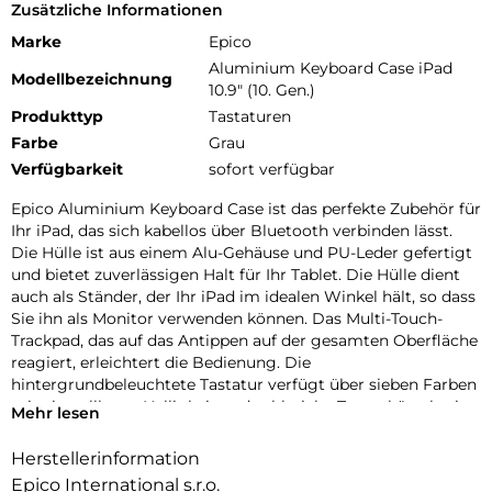
Zusätzliche Informationen
Marke
Epico
Aluminium Keyboard Case iPad
Modellbezeichnung
10.9" (10. Gen.)
Produkttyp
Tastaturen
Farbe
Grau
Verfügbarkeit
sofort verfügbar
Epico Aluminium Keyboard Case ist das perfekte Zubehör für
Ihr iPad, das sich kabellos über Bluetooth verbinden lässt.
Die Hülle ist aus einem Alu-Gehäuse und PU-Leder gefertigt
und bietet zuverlässigen Halt für Ihr Tablet. Die Hülle dient
auch als Ständer, der Ihr iPad im idealen Winkel hält, so dass
Sie ihn als Monitor verwenden können. Das Multi-Touch-
Trackpad, das auf das Antippen auf der gesamten Oberfläche
reagiert, erleichtert die Bedienung. Die
hintergrundbeleuchtete Tastatur verfügt über sieben Farben
mit einstellbarer Helligkeit und zahlreiche Tastenkürzel, wie
Mehr lesen
z. B. die Tasten zum Kopieren/Einfügen. Die Tastatur hat eine
lange Akkulaufzeit (bis zu 3 Monate im Standby-Modus) und
Herstellerinformation
lässt sich separat aufladen. Im Lieferumfang enthalten ist ein
Epico International s.r.o.