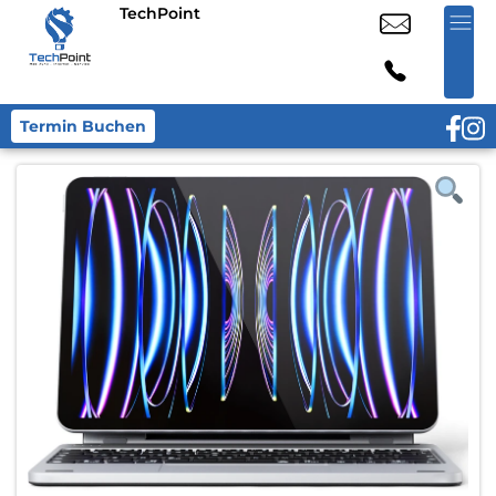
TechPoint
Termin Buchen