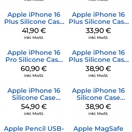
Apple iPhone 16
Apple iPhone 16
Plus Silicone Case
Plus Silicone Case
MagSafe Stone
MagSafe Lake
41,90
€
33,90
€
Gray
Green
inkl. MwSt.
inkl. MwSt.
Apple iPhone 16
Apple iPhone 16
Pro Silicone Case
Plus Silicone Case
MagSafe Stone
MagSafe Denim
60,90
€
38,90
€
Gray
inkl. MwSt.
inkl. MwSt.
Apple iPhone 16
Apple iPhone 16
Silicone Case
Silicone Case
MagSafe Lake
MagSafe
54,90
€
38,90
€
Green
Ultramarine
inkl. MwSt.
inkl. MwSt.
Apple Pencil USB-
Apple MagSafe