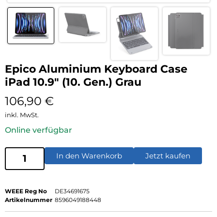
Epico Aluminium Keyboard Case
iPad 10.9″ (10. Gen.) Grau
106,90
€
inkl. MwSt.
Online verfügbar
In den Warenkorb
Jetzt kaufen
WEEE Reg No
DE34691675
Artikelnummer
8596049188448