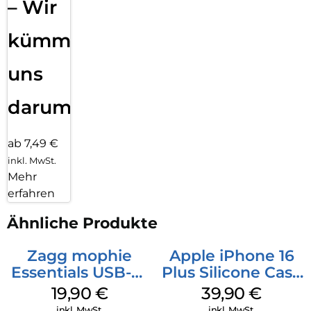
– Wir
kümmern
uns
darum!
ab 7,49 €
inkl. MwSt.
Mehr
erfahren
Ähnliche Produkte
Zagg mophie
Apple iPhone 16
Essentials USB-C-
Plus Silicone Case
20W Charger PD
MagSafe Plum
19,90
€
39,90
€
Weiß
inkl. MwSt.
inkl. MwSt.