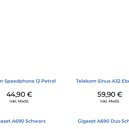
m Speedphone 12 Petrol
Telekom Sinus A32 Eb
44,90
€
59,90
€
inkl. MwSt.
inkl. MwSt.
gaset A690 Schwarz
Gigaset A690 Duo Sc