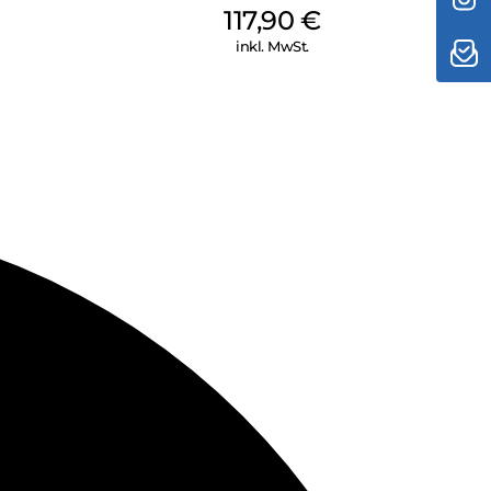
117,90
€
inkl. MwSt.