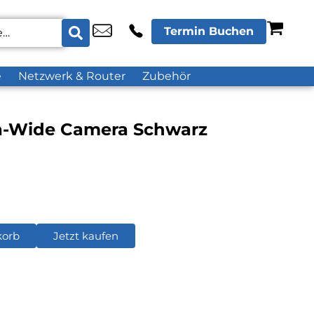
Termin Buchen
e
Netzwerk & Router
Zubehör
ra-Wide Camera Schwarz
korb
Jetzt kaufen