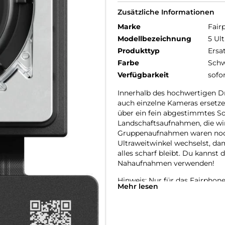
Zusätzliche Informationen
Marke
Fair
Modellbezeichnung
5 Ul
Produkttyp
Ersa
Farbe
Schw
Verfügbarkeit
sofo
Innerhalb des hochwertigen D
auch einzelne Kameras ersetze
über ein fein abgestimmtes So
Landschaftsaufnahmen, die wir
Gruppenaufnahmen waren noch 
Ultraweitwinkel wechselst, dam
alles scharf bleibt. Du kannst
Nahaufnahmen verwenden!
Hinweis: Nur für das Fairphone
Mehr lesen