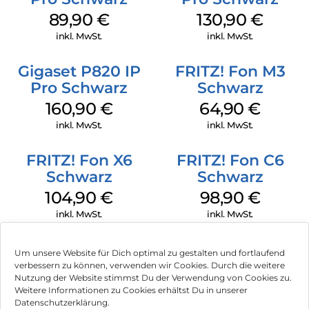
89,90
€
130,90
€
inkl. MwSt.
inkl. MwSt.
Gigaset P820 IP
FRITZ! Fon M3
Pro Schwarz
Schwarz
160,90
€
64,90
€
inkl. MwSt.
inkl. MwSt.
FRITZ! Fon X6
FRITZ! Fon C6
Schwarz
Schwarz
104,90
€
98,90
€
inkl. MwSt.
inkl. MwSt.
Um unsere Website für Dich optimal zu gestalten und fortlaufend
verbessern zu können, verwenden wir Cookies. Durch die weitere
Nutzung der Website stimmst Du der Verwendung von Cookies zu.
Impressum
Weitere Informationen zu Cookies erhältst Du in unserer
Datenschutzerklärung.