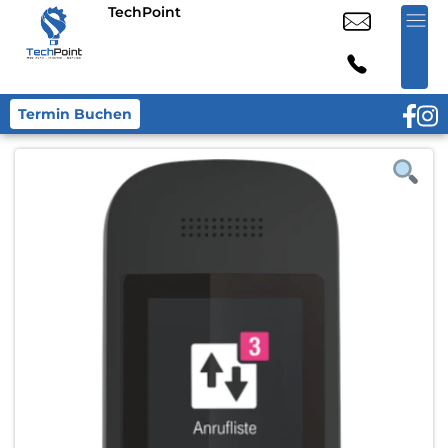
TechPoint
Termin Buchen