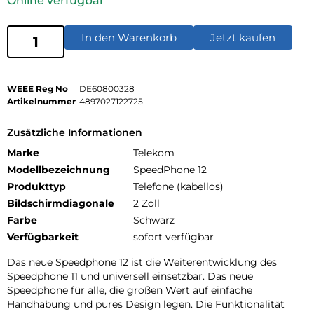
Online verfügbar
In den Warenkorb
Jetzt kaufen
WEEE Reg No
DE60800328
Artikelnummer
4897027122725
Zusätzliche Informationen
Marke
Telekom
Modellbezeichnung
SpeedPhone 12
Produkttyp
Telefone (kabellos)
Bildschirmdiagonale
2 Zoll
Farbe
Schwarz
Verfügbarkeit
sofort verfügbar
Das neue Speedphone 12 ist die Weiterentwicklung des
Speedphone 11 und universell einsetzbar. Das neue
Speedphone für alle, die großen Wert auf einfache
Handhabung und pures Design legen. Die Funktionalität