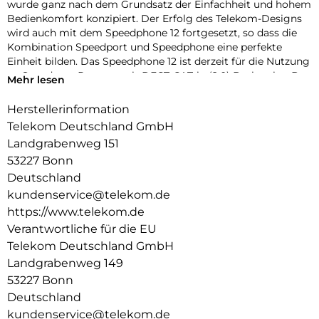
wurde ganz nach dem Grundsatz der Einfachheit und hohem
Bedienkomfort konzipiert. Der Erfolg des Telekom-Designs
wird auch mit dem Speedphone 12 fortgesetzt, so dass die
Kombination Speedport und Speedphone eine perfekte
Einheit bilden. Das Speedphone 12 ist derzeit für die Nutzung
an Speedport-Routern mit DECT-CAT-iq (2.0) Basis, wie z.B.
Mehr lesen
Speedport Smart oder Speedport Pro, in Verbindung mit
einem IP-basierten Anschluss optimiert. Das große
Herstellerinformation
Farbdisplay, die ergonomische Tastatur mit
Telekom Deutschland GmbH
Multifunktionstaste (3-Wege Navigation), die einfache
Landgrabenweg 151
Inbetriebnahme, die intuitive Benutzerführung und HD Voice
53227 Bonn
runden das Kundenerlebnis ab.
Deutschland
kundenservice@telekom.de
https://www.telekom.de
Verantwortliche für die EU
Telekom Deutschland GmbH
Landgrabenweg 149
53227 Bonn
Deutschland
kundenservice@telekom.de