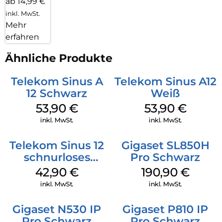
ab 14,99 €
inkl. MwSt.
Mehr
erfahren
Ähnliche Produkte
Telekom Sinus A
Telekom Sinus A12
12 Schwarz
Weiß
53,90
€
53,90
€
inkl. MwSt.
inkl. MwSt.
Telekom Sinus 12
Gigaset SL850H
schnurloses
Pro Schwarz
Analog Telefon
42,90
€
190,90
€
Schwarz
inkl. MwSt.
inkl. MwSt.
Gigaset N530 IP
Gigaset P810 IP
Pro Schwarz
Pro Schwarz