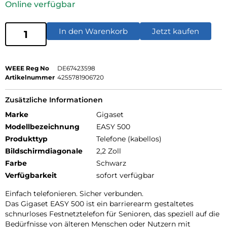
Online verfügbar
In den Warenkorb
Jetzt kaufen
WEEE Reg No
DE67423598
Artikelnummer
4255781906720
Zusätzliche Informationen
Marke
Gigaset
Modellbezeichnung
EASY 500
Produkttyp
Telefone (kabellos)
Bildschirmdiagonale
2,2 Zoll
Farbe
Schwarz
Verfügbarkeit
sofort verfügbar
Einfach telefonieren. Sicher verbunden.
Das Gigaset EASY 500 ist ein barrierearm gestaltetes
schnurloses Festnetztelefon für Senioren, das speziell auf die
Bedürfnisse von älteren Menschen oder Nutzern mit