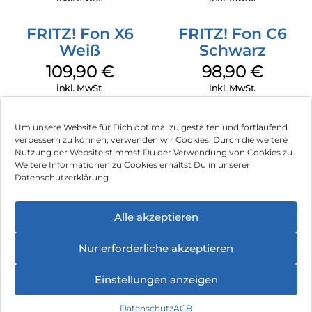
verständlich, ohne dass Sie Einstellungen suchen müssen.
FRITZ! Fon X6
FRITZ! Fon C6
Zusätzliche Unterstützung bieten die klare
Sprachübertragung und die gute Hörgeräteverträglichkeit.
Weiß
Schwarz
So können Sie Gespräche entspannt führen und sich auf das
109,90
€
98,90
€
Wesentliche konzentrieren.
inkl. MwSt.
inkl. MwSt.
Auch eingehende Anrufe werden zuverlässig
wahrgenommen: Eine blinkende Anzeige macht zusätzlich
auf Anrufe aufmerksam. Und im Freisprechmodus
Um unsere Website für Dich optimal zu gestalten und fortlaufend
telefonieren Sie bequem, mit beiden Händen frei.
verbessern zu können, verwenden wir Cookies. Durch die weitere
Nutzung der Website stimmst Du der Verwendung von Cookies zu.
Für mehr Sicherheit im Alltag – damit Sie hören, was wichtig
Impressum
Weitere Informationen zu Cookies erhältst Du in unserer
ist.
Datenschutzerklärung.
AGB
Wichtige Kontakte sofort erreichen
Manche Menschen möchten Sie ohne Umwege erreichen.
Datenschutz
Alle akzeptieren
Mit den drei Direktwahltasten (A, B, C) sind Ihre wichtigsten
Vertrag widerrufen
Kontakte nur einen Tastendruck entfernt.
Nur erforderliche akzeptieren
Ob Familie, Freunde oder Nachbarn – Sie müssen nicht
Hinweis zur Batterieentsorgung
Einstellungen anzeigen
suchen oder scrollen. Ein Griff genügt, und Sie sind
Newsletter
verbunden.
Datenschutz
AGB