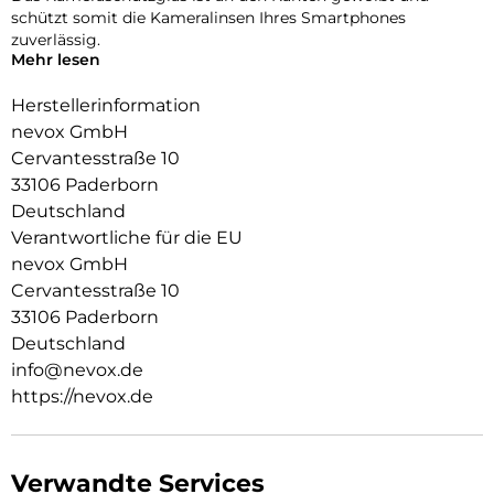
schützt somit die Kameralinsen Ihres Smartphones
zuverlässig.
Mehr lesen
Die Fotoqualität wird nicht beeinträchtigt, zusätzlich
schützen Sie die Linsen vor Staubablagerungen in den
Herstellerinformation
Zwischenräumen.
nevox GmbH
Cervantesstraße 10
33106 Paderborn
Deutschland
Verantwortliche für die EU
nevox GmbH
Cervantesstraße 10
33106 Paderborn
Deutschland
info@nevox.de
https://nevox.de
Verwandte Services