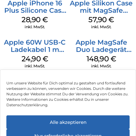
Apple iPhone 16
Apple Silikon Case
Plus Silicone Case
mit MagSafe
MagSafe Black
iPhone 14 Pro
28,90
€
57,90
€
(PRODUCT)RED
inkl. MwSt.
inkl. MwSt.
Apple 60W USB-C
Apple MagSafe
Ladekabel 1 m
Duo Ladegerät
Weiß
Weiß
24,90
€
148,90
€
inkl. MwSt.
inkl. MwSt.
Um unsere Website für Dich optimal zu gestalten und fortlaufend
verbessern zu können, verwenden wir Cookies. Durch die weitere
Nutzung der Website stimmst Du der Verwendung von Cookies zu.
Impressum
Weitere Informationen zu Cookies erhältst Du in unserer
Datenschutzerklärung.
AGB
Datenschutz
Alle akzeptieren
Vertrag widerrufen
Nur erforderliche akzeptieren