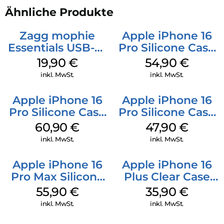
Ähnliche Produkte
Zagg mophie
Apple iPhone 16
Essentials USB-C-
Pro Silicone Case
20W Charger PD
MagSafe Black
19,90
€
54,90
€
Weiß
inkl. MwSt.
inkl. MwSt.
Apple iPhone 16
Apple iPhone 16
Pro Silicone Case
Pro Silicone Case
MagSafe Stone
MagSafe Denim
60,90
€
47,90
€
Gray
inkl. MwSt.
inkl. MwSt.
Apple iPhone 16
Apple iPhone 16
Pro Max Silicone
Plus Clear Case
Case MagSafe
MagSafe
55,90
€
35,90
€
Stone Gray
Transparent
inkl. MwSt.
inkl. MwSt.