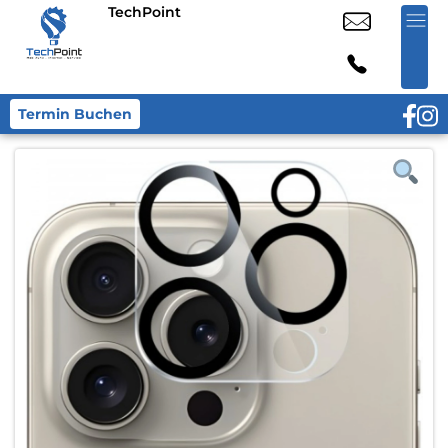
TechPoint
Termin Buchen