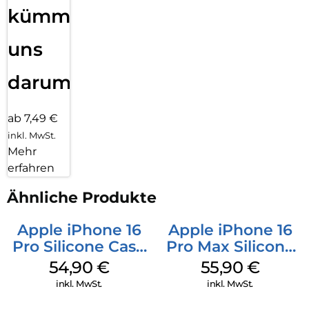
kümmern
uns
darum!
ab 7,49 €
inkl. MwSt.
Mehr
erfahren
Ähnliche Produkte
Apple iPhone 16
Apple iPhone 16
Pro Silicone Case
Pro Max Silicone
MagSafe Black
Case MagSafe
54,90
€
55,90
€
Stone Gray
inkl. MwSt.
inkl. MwSt.