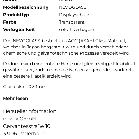
Modellbezeichnung
NEVOGLASS
Produkttyp
Displayschutz
Farbe
Transparent
Verfügbarkeit
sofort verfügbar
Das NEVOGLASS besteht aus AGC (ASAHI Glas) Material,
welches in Japan hergestellt wird und durch verschiedene
chemische und galvanotechnische Prozesse veredelt wird.
Dadurch wird eine höhere Härte und gleichzeitige Flexibilität
gewährleistet, zudem sind die Kanten abgerundet, wodurch
eine bessere Haptik erzielt wird.
Glasdicke – 0.33mm
Eckenradius – 2.5D
Mehr lesen
Material Art Crystal Klar
Herstellerinformation
nevox GmbH
Cervantesstraße 10
33106 Paderborn