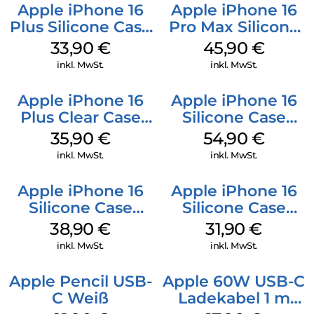
Apple iPhone 16
Apple iPhone 16
Plus Silicone Case
Pro Max Silicone
MagSafe Lake
Case MagSafe
33,90
€
45,90
€
Green
Ultramarine
inkl. MwSt.
inkl. MwSt.
Apple iPhone 16
Apple iPhone 16
Plus Clear Case
Silicone Case
MagSafe
MagSafe Lake
35,90
€
54,90
€
Transparent
Green
inkl. MwSt.
inkl. MwSt.
Apple iPhone 16
Apple iPhone 16
Silicone Case
Silicone Case
MagSafe
MagSafe Fuchsia
38,90
€
31,90
€
Ultramarine
inkl. MwSt.
inkl. MwSt.
Apple Pencil USB-
Apple 60W USB-C
C Weiß
Ladekabel 1 m