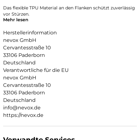
Das flexible TPU Material an den Flanken schützt zuverlässig
vor Stürzen.
Mehr lesen
Das Display ist durch die seitlichen Flanken geschützt.
Herstellerinformation
Durch die spezielle Beschichtung behält ihr Smartphone die
nevox GmbH
Griffigkeit und wirkt edel.
Cervantesstraße 10
Die Anschlüsse, Knöpfe und Kamera bleiben voll zugänglich.
33106 Paderborn
Deutschland
Hochwertiges Schmutzabweisendes Material und
Schockproof durch eingearbeitete Luftpolster in den Ecken.
Verantwortliche für die EU
nevox GmbH
Cervantesstraße 10
33106 Paderborn
Deutschland
info@nevox.de
https://nevox.de
Verwandte Services