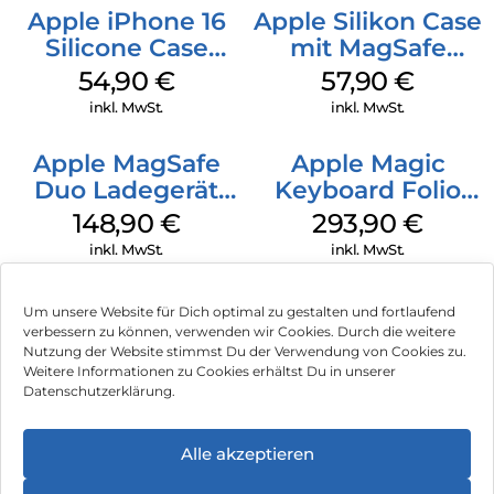
Apple iPhone 16
Apple Silikon Case
Silicone Case
mit MagSafe
MagSafe Lake
iPhone 14 Pro
54,90
€
57,90
€
Green
(PRODUCT)RED
inkl. MwSt.
inkl. MwSt.
Apple MagSafe
Apple Magic
Duo Ladegerät
Keyboard Folio
Weiß
iPad 10.9″ (10.Gen.)
148,90
€
293,90
€
Weiß
inkl. MwSt.
inkl. MwSt.
Um unsere Website für Dich optimal zu gestalten und fortlaufend
verbessern zu können, verwenden wir Cookies. Durch die weitere
Nutzung der Website stimmst Du der Verwendung von Cookies zu.
Impressum
Weitere Informationen zu Cookies erhältst Du in unserer
Datenschutzerklärung.
AGB
Datenschutz
Alle akzeptieren
Vertrag widerrufen