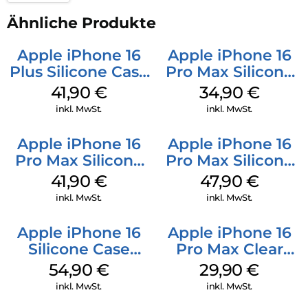
Ähnliche Produkte
Apple iPhone 16
Apple iPhone 16
Plus Silicone Case
Pro Max Silicone
MagSafe Stone
Case MagSafe
41,90
€
34,90
€
Gray
Denim
inkl. MwSt.
inkl. MwSt.
Apple iPhone 16
Apple iPhone 16
Pro Max Silicone
Pro Max Silicone
Case MagSafe
Case MagSafe
41,90
€
47,90
€
Ultramarine
Black
inkl. MwSt.
inkl. MwSt.
Apple iPhone 16
Apple iPhone 16
Silicone Case
Pro Max Clear
MagSafe Black
Case MagSafe
54,90
€
29,90
€
Transparent
inkl. MwSt.
inkl. MwSt.