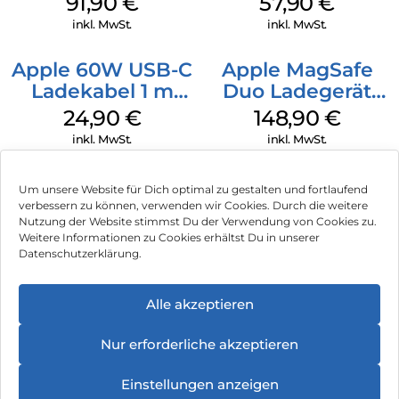
91,90
€
57,90
€
(PRODUCT)RED
inkl. MwSt.
inkl. MwSt.
Apple 60W USB-C
Apple MagSafe
Ladekabel 1 m
Duo Ladegerät
Weiß
Weiß
24,90
€
148,90
€
inkl. MwSt.
inkl. MwSt.
Um unsere Website für Dich optimal zu gestalten und fortlaufend
verbessern zu können, verwenden wir Cookies. Durch die weitere
Nutzung der Website stimmst Du der Verwendung von Cookies zu.
Impressum
Weitere Informationen zu Cookies erhältst Du in unserer
Datenschutzerklärung.
AGB
Datenschutz
Alle akzeptieren
Vertrag widerrufen
Nur erforderliche akzeptieren
Hinweis zur Batterieentsorgung
Einstellungen anzeigen