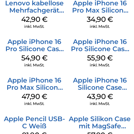
Lenovo kabellose
Apple iPhone 16
Mehrfachgerät
Pro Max Silicone
Luna Grey
Case MagSafe
42,90
€
34,90
€
Denim
inkl. MwSt.
inkl. MwSt.
Apple iPhone 16
Apple iPhone 16
Pro Silicone Case
Pro Silicone Case
MagSafe Black
MagSafe Stone
54,90
€
55,90
€
Gray
inkl. MwSt.
inkl. MwSt.
Apple iPhone 16
Apple iPhone 16
Pro Max Silicone
Silicone Case
Case MagSafe
MagSafe Plum
47,90
€
43,90
€
Black
inkl. MwSt.
inkl. MwSt.
Apple Pencil USB-
Apple Silikon Case
C Weiß
mit MagSafe
iPhone 14 Pro