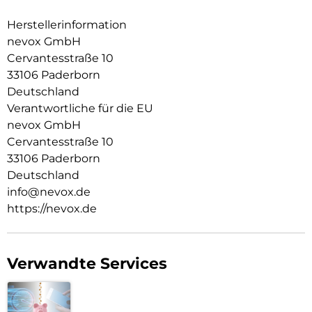
Im inneren der Schutzhülle wurden Mikrofaser Materialien
verwendet, dadurch wird ein zerkratzen des Smartphones
Herstellerinformation
verhindert.
nevox GmbH
Cervantesstraße 10
Die Anschlüsse, Knöpfe und Kamera bleiben voll zugänglich.
33106 Paderborn
Hochwertiges Schmutzabweisendes Silikon Material.
Deutschland
Verantwortliche für die EU
nevox GmbH
Cervantesstraße 10
33106 Paderborn
Deutschland
info@nevox.de
https://nevox.de
Verwandte Services