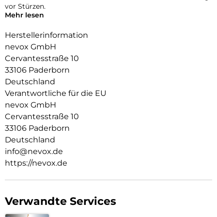
vor Stürzen.
Mehr lesen
Das Display ist durch die seitlichen Flanken geschützt.
Herstellerinformation
Durch das verwendete Material ist diese komplett
nevox GmbH
Transparent und bringt jegliche Farbe des Smartphones,
Cervantesstraße 10
passend zur Geltung.
33106 Paderborn
Die Anschlüsse, Knöpfe und Kamera bleiben voll zugänglich.
Deutschland
Hochwertiges Schmutzabweisendes Material und
Verantwortliche für die EU
Schockproof durch eingearbeitete Luftpolster in den Ecken.
nevox GmbH
Cervantesstraße 10
33106 Paderborn
Deutschland
info@nevox.de
https://nevox.de
Verwandte Services