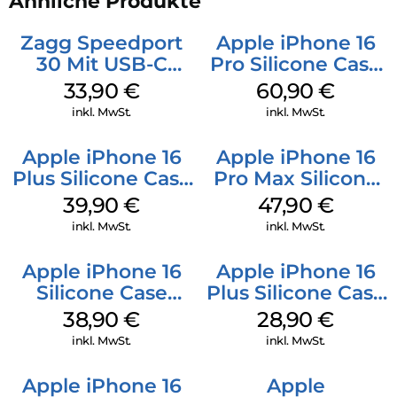
Ähnliche Produkte
Zagg Speedport
Apple iPhone 16
30 Mit USB-C
Pro Silicone Case
Kabel Weiß
MagSafe Stone
33,90
€
60,90
€
Gray
inkl. MwSt.
inkl. MwSt.
Apple iPhone 16
Apple iPhone 16
Plus Silicone Case
Pro Max Silicone
MagSafe Plum
Case MagSafe
39,90
€
47,90
€
Black
inkl. MwSt.
inkl. MwSt.
Apple iPhone 16
Apple iPhone 16
Silicone Case
Plus Silicone Case
MagSafe
MagSafe Black
38,90
€
28,90
€
Ultramarine
inkl. MwSt.
inkl. MwSt.
Apple iPhone 16
Apple