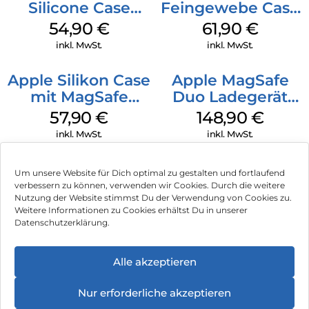
Silicone Case
Feingewebe Case
MagSafe Black
iPhone 15 Pro
54,90
€
61,90
€
MagSafe Schwarz
inkl. MwSt.
inkl. MwSt.
Apple Silikon Case
Apple MagSafe
mit MagSafe
Duo Ladegerät
iPhone 14 Pro
Weiß
57,90
€
148,90
€
(PRODUCT)RED
inkl. MwSt.
inkl. MwSt.
Um unsere Website für Dich optimal zu gestalten und fortlaufend
verbessern zu können, verwenden wir Cookies. Durch die weitere
Nutzung der Website stimmst Du der Verwendung von Cookies zu.
Impressum
Weitere Informationen zu Cookies erhältst Du in unserer
Datenschutzerklärung.
AGB
Datenschutz
Alle akzeptieren
Vertrag widerrufen
Nur erforderliche akzeptieren