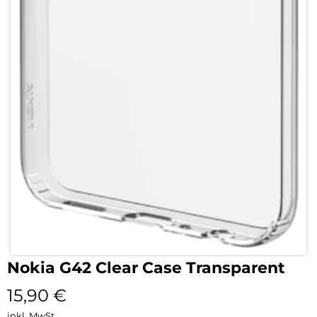
Nokia G42 Clear Case Transparent
15,90
€
inkl. MwSt.