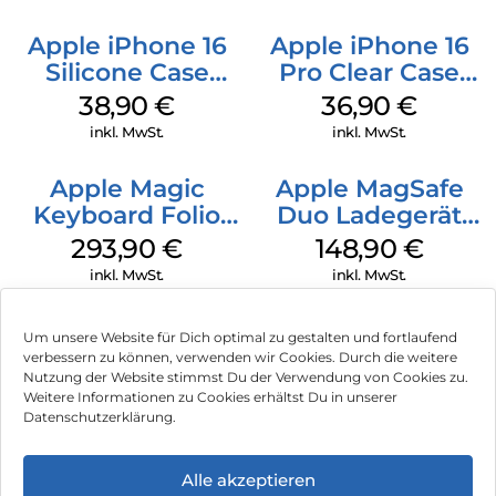
Apple iPhone 16
Apple iPhone 16
Silicone Case
Pro Clear Case
MagSafe
MagSafe
38,90
€
36,90
€
Ultramarine
Transparent
inkl. MwSt.
inkl. MwSt.
Apple Magic
Apple MagSafe
Keyboard Folio
Duo Ladegerät
iPad 10.9″ (10.Gen.)
Weiß
293,90
€
148,90
€
Weiß
inkl. MwSt.
inkl. MwSt.
Um unsere Website für Dich optimal zu gestalten und fortlaufend
verbessern zu können, verwenden wir Cookies. Durch die weitere
Nutzung der Website stimmst Du der Verwendung von Cookies zu.
Impressum
Weitere Informationen zu Cookies erhältst Du in unserer
Datenschutzerklärung.
AGB
Datenschutz
Alle akzeptieren