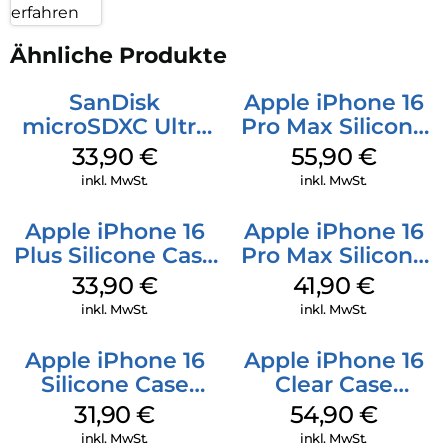
erfahren
Ähnliche Produkte
SanDisk
Apple iPhone 16
microSDXC Ultra
Pro Max Silicone
128 GB + Adapter
Case MagSafe
33,90
€
55,90
€
Mobile
Stone Gray
inkl. MwSt.
inkl. MwSt.
Apple iPhone 16
Apple iPhone 16
Plus Silicone Case
Pro Max Silicone
MagSafe Lake
Case MagSafe
33,90
€
41,90
€
Green
Ultramarine
inkl. MwSt.
inkl. MwSt.
Apple iPhone 16
Apple iPhone 16
Silicone Case
Clear Case
MagSafe Fuchsia
MagSafe
31,90
€
54,90
€
Transparent
inkl. MwSt.
inkl. MwSt.